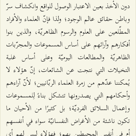
دون الأخذ بعين الاعتبار الوصول للواقع وانكشاف سرّ
وباطن حقائق عالم الوجود؛ ولذا فإنّ العلماء والأفراد
المطّلعين على العلوم والرسوم الظاهريّة، والذين بنوا
أفكارهم وآرائهم على أساس المسموعات والمجرّبات
الظاهريّة والمطالعات اليوميّة وعلى أساس غلبة
التخيلات التي نتجت عن الشائعات، إنّ هؤلاء لا
يُمكننا عدّهم من زمرة العلماء الربّانيين؛ لأنّ آراءهم
وأحكامهم التي يصدرونها تتشكل بناءً لِلمسموعات
وإعمال السلائق الفرديّة؛ بل كثيرًا من الأحيان ما
تكون ناشئة من الأغراض النفسانيّة سواء في أنفسهم
أم في أنفس المحيطين بهم؛ فهؤلاء ليس لهم أي