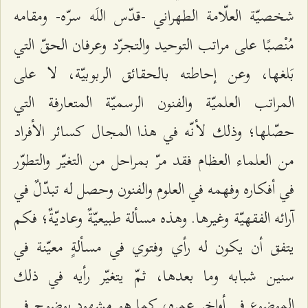
شخصيّة العلّامة الطهراني -قدّس اللَه سرّه- ومقامه
مُنْصبًا على مراتب التوحيد والتجرّد وعرفان الحقّ التي
بَلغها، وعن إحاطته بالحقائق الربوبيّة، لا على
المراتب العلميّة والفنون الرسميّة المتعارفة التي
حصّلها؛ وذلك لأنّه في هذا المجال كسائر الأفراد
من العلماء العظام فقد مرّ بمراحل من التغيّر والتطوّر
في أفكاره وفهمه في العلوم والفنون وحصل له تبدّلٌ في
آرائه الفقهيّة وغيرها. وهذه مسألة طبيعيّةٌ وعاديّةٌ؛ فكم
يتفق أن يكون له رأي وفتوي في مسألةٍ معيّنة في
سنين شبابه وما بعدها، ثمّ يتغيّر رأيه في ذلك
الموضوع في أواخر عمره، كما هو مشهود بوضوح في