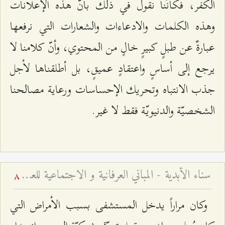
الكفر، فكأنّنا نقول في ذلك بأنّ هذه الإعلانات
وهذه الكلمات والادعاءات والشعارات التي نرفعها
عبارةٌ عن طبلٍ كبيرٍ خالٍ من المحتوي، وأنّ كلامنا لا
يرجع إلى أساسٍ واعتقادٍ عميقٍ، بل أطلقناها لأجل
جذب الانتباه وتحريك الإحساسات ورعاية مصالحنا
الشخصيّة والدنيويّة فقط لا غير.
سناء الأبدية - المباني العرفانية و الاجتماعية للعلامة الطهراني
8
وكان مراراً يدخل المستشفى بسبب الأمراض التي