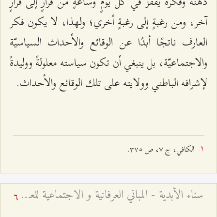
ذهنه وفكره يقفز في كلّ يومٍ وساعةٍ من قرارٍ إلى قرارٍ
آخر، ومن رغبةٍ إلى رغبةٍ أخري؛ ولهذا، لا يكون فكر
العارف ناتجًا أبدًا عن الوقائع والأحداث السياسيّة
والاجتماعيّة، بل ينبغي أن تكون سياسته معلولةً ووليدةً
لإشرافه الباطني وولايته على تلك الوقائع والأحداث.
الكافي، ج ۷، ص ٣۷٥.
سناء الأبدية - المباني العرفانية و الاجتماعية للعلامة الطهراني
6