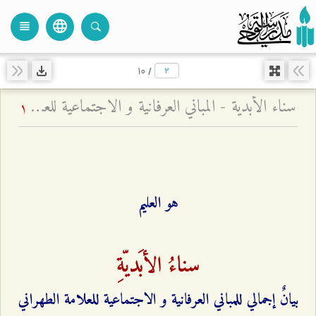
language
view_headline
close
search
۱۰
/
سناء الأبدية - المباني العرفانية و الاجتماعية للعلامة الطهراني
1
هو العليم
سناءُ الأبَديّةِ
بيانٌ إجمالي للمباني العرفانية و الاجتماعية للعلامة الطهراني