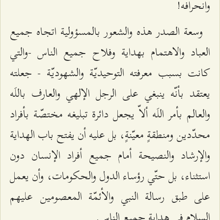
وانحرافه!
وسعة الصدر هذه والشعور بالمسؤولية اتجاه جميع
العباد والاهتمام بهداية وفلاح جميع الناس -والتي
كانت بسبب معرفته التوحيديّة والشهوديّة - جعلته
يعتقد بأنّه ينبغي على الرجل الإلهي والعارف باللَه
والعالم بأمر اللَه ألاّ يجعل دائرة تبليغه مختصّة بأفراد
محدّدين ومنطقةٍ معيّنةٍ، بل عليه أن يفتح باب الهداية
والإرشاد والنصيحة أمام جميع أفراد الإنسان دون
استثناء، بل حتّي رؤساء الدول والحكومات، وأن يعمل
على طبق رسالة النبي والأئمّة المعصومين عليهم
السلام في هداية جميع الناس.