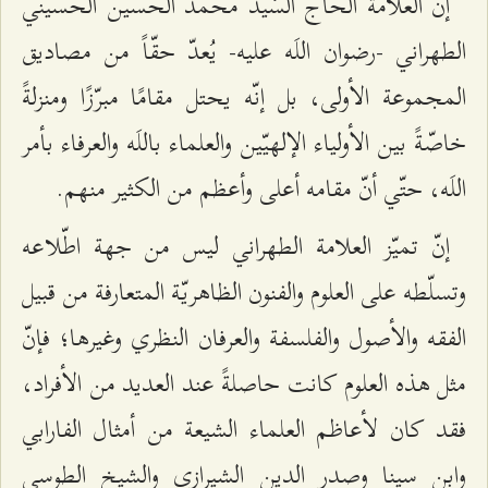
إنّ العلّامة الحاجّ السّيد محمّد الحسين الحسيني
الطهراني -رضوان اللَه عليه- يُعدّ حقّاً من مصاديق
المجموعة الأولى، بل إنّه يحتل مقامًا مبرّزًا ومنزلةً
خاصّةً بين الأولياء الإلهيّين والعلماء باللَه والعرفاء بأمر
اللَه، حتّي أنّ مقامه أعلى وأعظم من الكثير منهم.
إنّ تميّز العلامة الطهراني ليس من جهة اطّلاعه
وتسلّطه على العلوم والفنون الظاهريّة المتعارفة من قبيل
الفقه والأصول والفلسفة والعرفان النظري وغيرها؛ فإنّ
مثل هذه العلوم كانت حاصلةً عند العديد من الأفراد،
فقد كان لأعاظم العلماء الشيعة من أمثال الفارابي
وابن سينا وصدر الدين الشيرازي والشيخ الطوسي