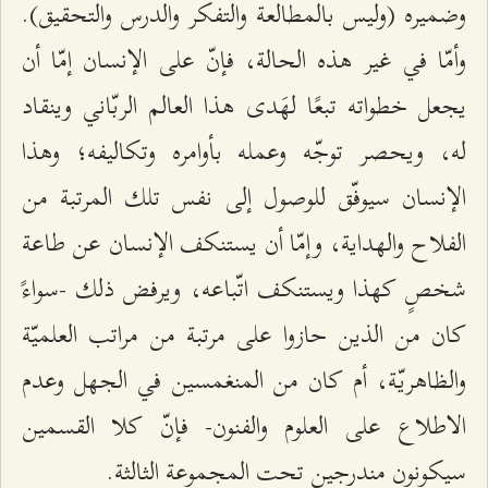
وضميره (وليس بالمطالعة والتفكر والدرس والتحقيق).
وأمّا في غير هذه الحالة، فإنّ على الإنسان إمّا أن
يجعل خطواته تبعًا لهَدى هذا العالم الربّاني وينقاد
له، ويحصر توجّه وعمله بأوامره وتكاليفه؛ وهذا
الإنسان سيوفّق للوصول إلى نفس تلك المرتبة من
الفلاح والهداية، وإمّا أن يستنكف الإنسان عن طاعة
شخصٍ كهذا ويستنكف اتّباعه، ويرفض ذلك -سواءً
كان من الذين حازوا على مرتبة من مراتب العلميّة
والظاهريّة، أم كان من المنغمسين في الجهل وعدم
الاطلاع على العلوم والفنون- فإنّ كلا القسمين
سيكونون مندرجين تحت المجموعة الثالثة.