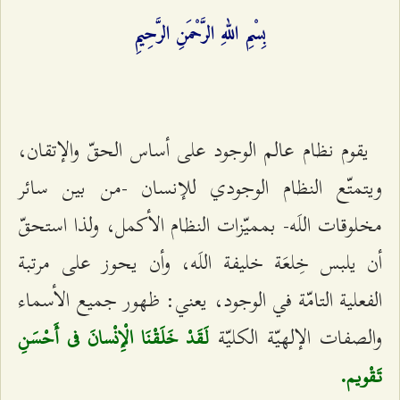
بِسْمِ اللهِ الرَّحْمَنِ الرَّحِيمِ‌
يقوم نظام عالم الوجود على أساس الحقّ والإتقان،
ويتمتّع النظام الوجودي للإنسان -من بين سائر
مخلوقات اللَه- بمميّزات النظام الأكمل، ولذا استحقّ
أن يلبس خِلعَة خليفة اللَه، وأن يحوز على مرتبة
الفعلية التامّة في الوجود، يعني: ظهور جميع الأسماء
والصفات الإلهيّة الكليّة
لَقَدْ خَلَقْنَا الْإِنْسانَ في أَحْسَنِ
تَقْويم.