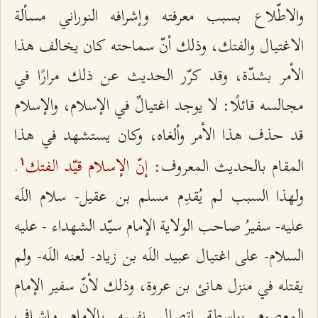
والاطّلاع بسبب معرفته وإشرافه النوراني مسألة
الاغتيال والفتك، وذلك أنّ سماحته كان يخالف هذا
الأمر بشدّة، وقد كرّر الحديث عن ذلك مرارًا في
مجالسه قائلًا: لا يوجد اغتيالٌ في الإسلام، والإسلام
قد حذف هذا الأمر وألغاه، وكان يستشهد في هذا
إنّ الإسلام قيّد الفتك
المقام بالحديث المعروف:
.
۱
ولهذا السبب لم يُقدِم مسلم بن عقيل- سلام اللَه
عليه- سفيرُ صاحب الولاية الإمام سيّد الشهداء - عليه
السلام- على اغتيال عبيد اللَه بن زياد- لعنه اللَه- ولم
يقتله في منزل هانئ بن عروة، وذلك لأنّ سفير الإمام
المعصوم بواسطة اتصال نفسه بالإمام وإشراف