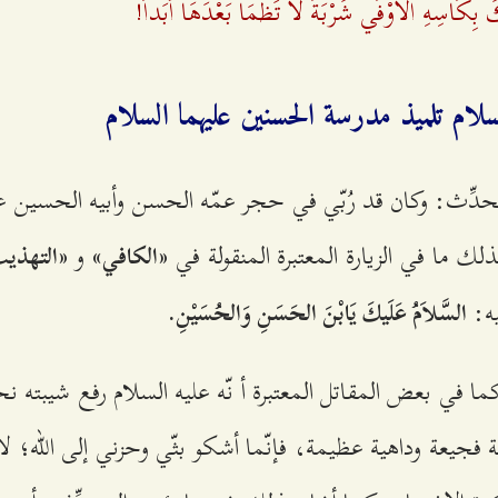
كَ بِكَأْسِهِ الاَوْفَي‌ شَرْبَةً لاَ تَظْمَأُ بَعْدَهَا أَبَداً!
سلام‌ تلميذ مدرسة‌ الحسنين‌ علیهما السلام‌
محدِّث‌: وكان‌ قد رُبّي‌ في‌ حجر عمّه‌ الحسن‌ وأبيه‌ الحسين‌ عل
 ما في‌ الزيارة‌ المعتبرة‌ المنقولة‌ في‌
و
«الكافي‌»
«التهذيب
ه‌:
السَّلاَمُ عَلَیكَ يَابْنَ الحَسَنِ وَالحُسَيْنِ.
ما في‌ بعض‌ المقاتل‌ المعتبرة‌ أ نّه‌ علیه‌ السلام‌ رفع‌ شيبته‌ 
 فجيعة‌ وداهية‌ عظيمة‌، فإنّما أشكو بثّي‌ وحزني‌ إلی‌ الله‌؛ لا