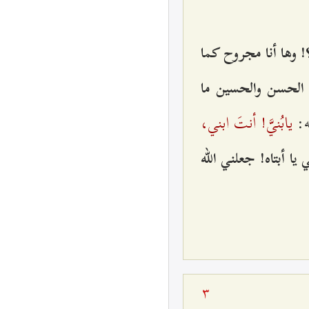
؟! وها أنا مجروح‌ كما
‌ الحسن‌ والحسين‌ ما
يابُني‌َّ! أنتَ ابني‌،
ه‌:
‌ يا أبتاه‌! جعلني‌ الله‌
3