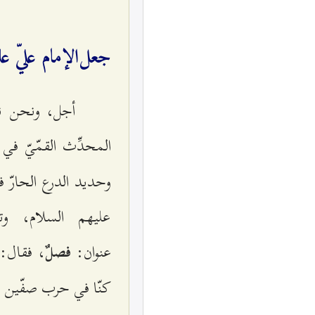
جعل‌الإمام عليّ علیه‌
أجل‌، ونحن‌ نر
المحدِّث‌ القمّي‌ّ في
وحديد الدرع‌ الحارّ ف
علیهم‌ السلام‌، وت
عنوان‌:
، فقال‌:
فصلٌ
كنّا في‌ حرب‌ صفّين‌ دع