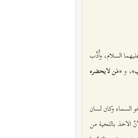
یهما السلام‌، وأُدِّب‌
، و
‌»
«مَن‌ لايحضره‌
نحو السماء وكان‌ لسان‌
نّ الاخذ باللحية‌ من‌