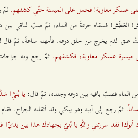
ّ علی‌ عسكر معاوية‌! فحمل‌ علی‌ الميمنة‌ حتّي‌ كشفهم‌.
ثمّ ر
فسقاه‌ جرعةً من‌ الماء، ثمّ صبّ الباقي‌ بين‌ درع
طَش‌! العَطَش‌!
يتُ علق‌ الدم‌ يخرج‌ من‌ حلق‌ درعه‌. فأمهله‌ ساعةً، ثمّ قال‌ ل
‌ ميسرة‌ عسكر معاوية‌، فكشفهم‌.
ثمّ رجع‌ وبه‌ جراحات
يا بُني‌َّ! ش
‌ الماء فصبّ باقيه‌ بين‌ درعه‌ وجلده‌، ثمّ قال‌:
اناً.
ثمّ رجع‌ إلی‌ أبيه‌ وهو يبكي‌ وقد أثقلته‌ الجراح‌. فقام‌ إلی
 أبوك‌! فقد سررتني‌ واللهِ يا بُني‌ّ بجهادك‌ هذا بين‌ يدي‌ّ! فم