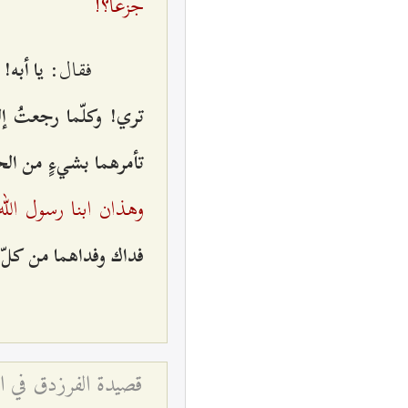
جزعاً؟!
فقال‌:
يا أبه‌
تري‌! وكلّما رجعتُ إل
تأمرهما بشي‌ءٍ من‌ ال
وهذان‌ ابنا رسول‌ الله‌
فداك‌ وفداهما من‌ كلّ
قصيدة الفرزدق في الإ