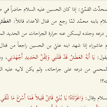
لمحدِّث‌ القمّي‌ّ: إذا كان‌ الحسين‌ علیه‌ السلام‌ حاضراً في‌ ص
سلام‌ بابنه‌ محمّد لمّا رجع‌ من‌ قتال‌ الاعداء قائلاً:
العَطَش
ن‌ درعه‌ وجلده‌ ليسكن‌ عنه‌ حرارة‌ الجراحات‌ من‌ الحديد ا
وم‌ عاشوراء إذا شهد ابنه‌ عليُ بن الحسين‌ راجعاً من‌ قتال‌
يَا أَبَهْ العَطَشُ قَدْ قَتَلَنِي‌ وَثِقْلُ الحَدِيدِ أَجْهَدَنِي
يقول‌:
‌، وش
محمي‌ من‌ درعه‌ علی‌ جراحاته‌، ولم‌ يكن‌ لابيه‌ علیه‌ الس
‌؟!
وَاغَوْثَاهُ! يَا بُنَي‌َّ قَاتِلْ قَلِيلاً فَمَا أَسْرَعَ مَا تَلْق
سلام‌ وقال‌: