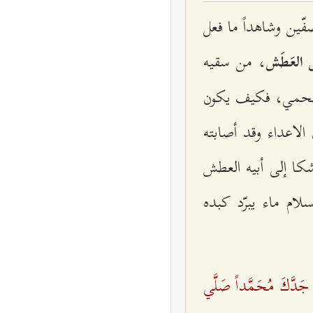
فّين‌ وشاهداً ما فعل‌
، من‌ سقيه‌
‌ العَطَش‌
لمحمي‌، فكيف‌ يكون‌
 الاعداء وقد أصابته‌
كا إلی‌ أبيه‌ العطش‌
لام‌ ماء يبرّد كبده‌
َي‌ جَدَّكَ مُحَمَّداً صَلَّي‌