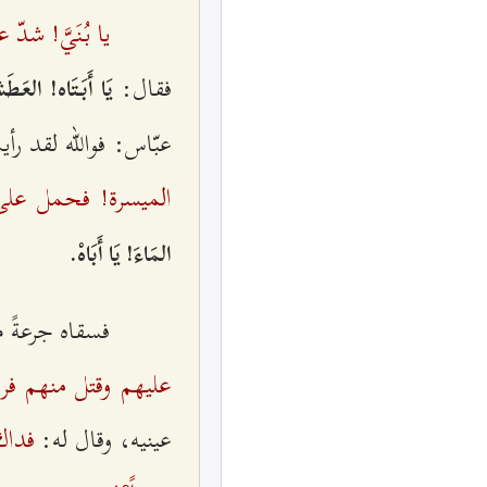
يا بُنَي‌َّ! شد
فقال‌:
يَا أَبَتَاه‌! العَ
عبّاس‌: فوالله‌ لقد رأ
الميسرة‌! فحمل‌ علی
المَاءَ! يَا أَبَاهْ.
فسقاه‌ جرعةً من
علیهم‌ وقتل‌ منهم‌ فرس
فداك‌
عينيه‌، وقال‌ له‌: