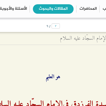
ب
المحاضرات
المقالات والبحوث
الأسئلة والأجوبة
close
search
/
٩
مام السجّاد عليه السلام‏
هو العليم
دة‌ الفرزدق‌ في‌الإمام السجّاد علیه‌ السلا