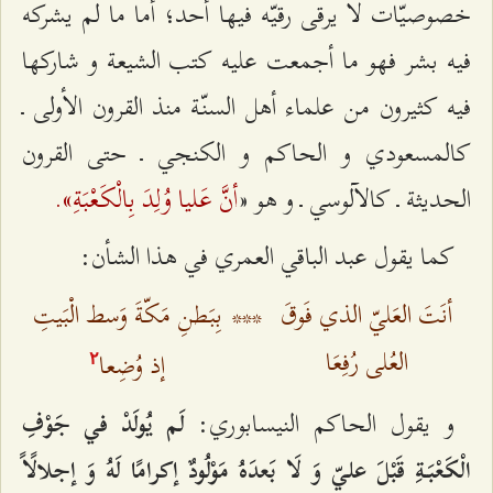
خصوصيّات لا يرقى رقيّه فيها أحد؛ أما ما لم يشركه
فيه بشر فهو ما أجمعت عليه كتب الشيعة و شاركها
فيه كثيرون من علماء أهل السنّة منذ القرون الأولى ـ
كالمسعودي و الحاكم و الكنجي ـ حتى القرون
أنَّ عَليا وُلِدَ بِالْكَعْبَةِ».
الحديثة ـ كالآلوسي ـ و هو «
كما يقول عبد الباقي العمري في هذا الشأن:
أنَتَ العَليّ الذي فَوقَ
***
بِبَطنِ مَكّةَ وَسط الْبَيتِ
العُلى رُفِعَا
إذ وُضِعا
٢
و يقول الحاكم النيسابوري:
لَم يُولَدْ في جَوْفِ
الْكَعْبَةِ قَبْلَ عليّ وَ لَا بَعدَهُ مَوْلُودٌ إكرامًا لَهُ وَ إجلالًاً