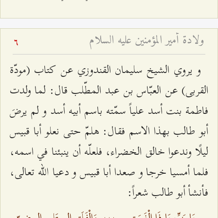
ولادة أمير المؤمنين عليه السلام
6
و يروي الشيخ سليمان القندوزي عن كتاب (مودّة
القربى) عن العبّاس بن عبد المطّلب قال: لما ولدت
فاطمة بنت أسد علياً سمّته باسم أبيه أسد و لم يرضَ
أبو طالب بهذا الاسم فقال: هلمّ حتى نعلو أبا قبيس
ليلًا وندعوا خالق الخضراء، فلعلّه أن ينبئنا في اسمه،
فلما أمسيا خرجا و صعدا أبا قبيس و دعيا الله تعالى،
فأنشأ أبو طالب شعراً:
يَا رَبِّ يَا ذَا الْغَسَقِ
***
وَالْفَلَقِ المبتَلِجِ المضِيّ‌