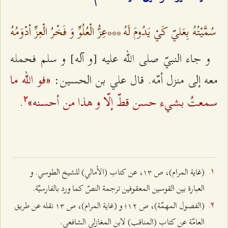
سُمَّيْتُهُ بِعَليّ كَيْ يَدُومَ لَهُ
***
عِزُّ الْعُلُوِّ وَ فَخْرُ الْعِزِّ أدْوَمُهُ‌
و جاء النبيّ صلى الله عليه [و آله‌] و سلم فحمله
«فو الله ما
معه إلى منزل أمّه. قال علي بن الحسين:
سمعتُ بشي‌ء حسن قطّ إلّا و هذا من أحسنه»
.
٢
(غاية المرام)، ص ۱٣، عن كتاب (الأمالي) للشيخ الطوسي. و
العبارة بين القوسين المعقوفين ترجمة النصّ كما ورد بالفارسيّة.
(الفصول المهمّة)، ص ۱٢؛ و (غاية المرام)، ص ۱٣ نقله عن طريق
العامّة عن كتاب (المناقب) لابن المغازلي الشافعي.