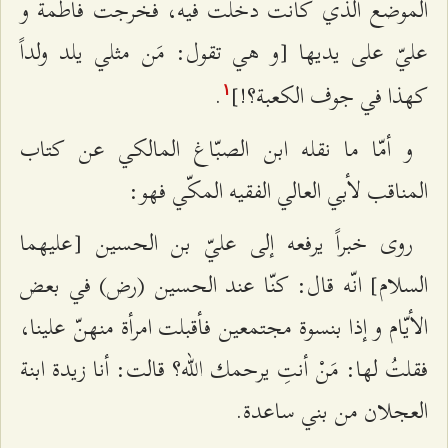
الموضع الذي كانت‌ دخلت فيه، فخرجت فاطمة و
عليّ على يديها [و هي تقول: مَن مثلي يلد ولداً
كهذا في جوف الكعبة؟!]
.
۱
و أمّا ما نقله ابن الصبّاغ المالكي عن كتاب
المناقب لأبي العالي الفقيه المكّي فهو:
روى خبراً يرفعه إلى عليّ بن الحسين [عليهما
السلام‌] انّه قال: كنّا عند الحسين (رض) في بعض
الأيّام و إذا بنسوة مجتمعين فأقبلت امرأة منهنّ علينا،
فقلتُ لها: مَنْ أنتِ يرحمك الله؟ قالت: أنا زيدة ابنة
العجلان من بني ساعدة.