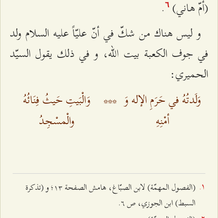
(أمّ هاني)
.
٦
و ليس هناك من شكّ في أنّ عليّاً عليه السلام ولد
في جوف الكعبة بيت الله، و في ذلك يقول السيّد
الحميري:
وَلَدتُهُ في حَرَمِ الإله وَ
***
وَالْبَيتِ حَيثُ فِنَائُهُ
أمْنِهِ
والْمسْجِدُ
(الفصول المهمّة) لابن الصبّاغ، هامش الصفحة ۱٣؛ و (تذكرة
السبط) ابن الجوزي، ص ٦.