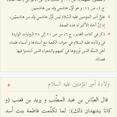
ج ٤، ص ۱٤: و هو أوّل هاشمي ولد بين هاشميين.
عليٌّ أمير المؤمنين عليه السّلام ليس أوّل هاشمي ولد من هاشميّين،
إذ إنّ أخاه الأكبر له هذه الصفة.
ذكر في كتاب الغدير، ج ٦، من ص ٢۱ إلى ٣۸ الروايات الواردة
في ولادته عليه السلام في جوف الكعبة مع أسنادها و أسماء علماء
أهل السنّة الذين أوردوها في كتبهم والشعراء الذين أنشدوا فيها
قصائد.
ولادة أمير المؤمنين عليه السلام
5
قال العبّاس بن عبد المطّلب و يزيد بن قعنب (و
كانا يشهدان ذلك): لما تكلّمت فاطمة بنت أسد