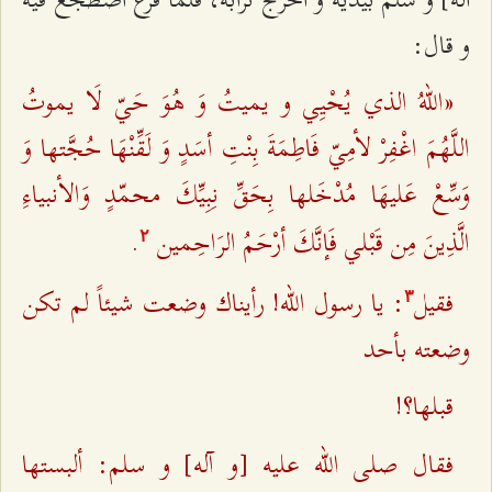
و قال:
«اللهُ الذي يُحْيِي و يميتُ وَ هُوَ حَيّ لَا يموتُ
اللَّهُمَ اغْفِرْ لأمِيّ فَاطِمَةَ بِنْتِ أسَدٍ وَ لَقِّنْهَا حُجَّتها وَ
وَسِّعْ عَليهَا مُدْخَلها بِحَقِّ نِبِيِّكَ محمّدٍ وَالأنبياءِ
الَّذِينَ مِن قَبْلي فَإنَّكَ أرْحَمُ الرَاحِمين
.
٢
فقيل
: يا رسول الله! رأيناك وضعت شيئاً لم تكن
٣
وضعته بأحد
قبلها؟!
فقال صلى الله عليه [و آله‌] و سلم: ألبستها