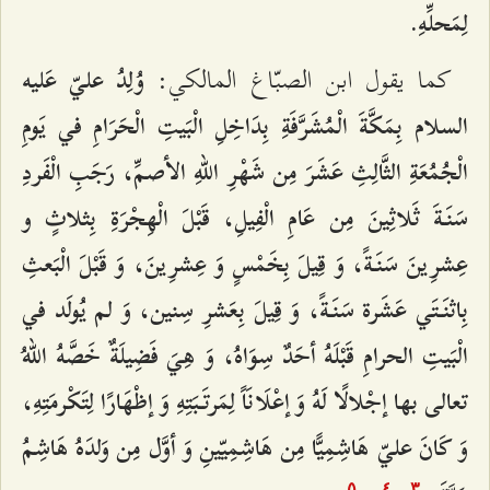
لِمَحلِّهِ‌.
كما يقول ابن الصبّاغ المالكي:
وُلِدُ عليّ عَليه
السلام بِمَكَّةَ الْمُشَرَّفَةِ بِدَاخِلِ الْبَيتِ الْحَرَامِ في يَومِ
الْجُمُعَةِ الثَّالِثِ عَشَرَ مِن شَهْرِ اللهِ الأصمِّ، رَجَبِ الْفَردِ
سَنَةَ ثَلاثِينَ مِن عَامِ الْفِيلِ، قَبْلَ الْهِجْرَةِ بِثلاثٍ و
عِشرِينَ سَنَةً، وَ قِيلَ بِخَمْسٍ وَ عِشرِينَ، وَ قَبْلَ الْبَعثِ
بِاثنَتَي عَشَرة سَنَةً، وَ قِيلَ بِعَشرِ سِنين، وَ لم يُولَد في
الْبَيتِ الحرامِ قَبْلَهُ أحَدٌ سِوَاهُ، وَ هِيَ فَضِيلَةٌ خَصَّهُ اللهُ
تعالى بها إجْلالًا لَهُ وَ إعْلَانَاً لِمَرتَبَتِهِ وَ إظْهَارًا لِتَكْرمَتِهِ،
وَ كَانَ عليّ هَاشِمِيًّا مِن هَاشِمِيّينِ وَ أوَّل مِن وَلدَهُ هَاشِمُ
و
و
٥
٤
٣