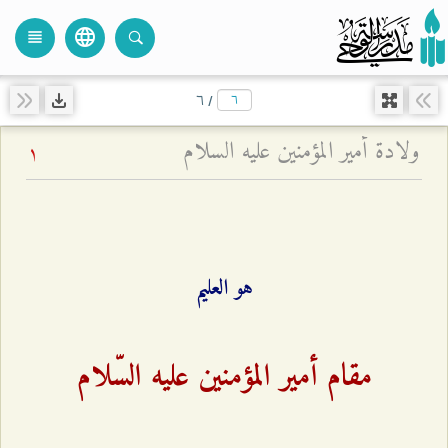
language
view_headline
close
search
٦
/
ولادة أمير المؤمنين عليه السلام
1
هو العليم
مقام أمير المؤمنين عليه السّلام‌