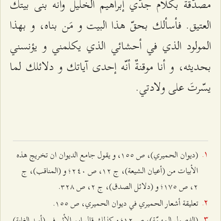
مصدّقة بكلام جدّي إبراهيم الخليل وأنّه بنى بيتك
العتيق. فأسألك بحقّ هذا البيت و مَن بناه، و بهذا
المولود الذي في أحشائي الذي يكلمني و يؤنسني
بحديثه، و أنا موقنةٌ أنّه إحدى آياتك و دلائلك لما
يسّرتَ على ولادتي.
(ديوان الحميري)، ص ۱٥٥، و يقول جامع الديوان ان تخريج هذه
الأبيات من (أعيان الشيعة)، ج ۱٢، ص ٢٤۰؛ و (المناقب)، ج
٢، ص ۱۷٥؛ و (دلائل الصدق)، ج ٢، ص ٣٢۸.
تعليقة أشعار الحميري في ديوان الحميري، ص ۱٥٥.
(الفصول المهمّة)، ص ۱٢؛ و كذلك قال ابن الأثير في (أسد الغابة)