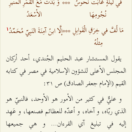
في ليلَةٍ غَابَت نحوسُ
***
وَ بَدَت مَعَ الْقَمَرِ المنيرِ
نُجُومِهَا
الأسْعَدُ
مَا لُفَّ في خِرَقِ الْقَوابِلِ
***
إلَّا ابنُ آمِنَةَ النَبِيّ مُحَمّدُ
۱
مِثلُهُ
يقول المستشار عبد الحليم الجُندي، أحد أركان
المجلس الأعلى للشؤون الإسلامية في مصر في كتابه
القيم (الإمام جعفر الصادق) ص ٣۱:
و عليٌّ في كثير من الأمور هو الأوحد، فالنبيّ هو
الذي ربّاه، و آخاه، و أعدّه للعظائم فصنعها، و عَهِد
إليه في تبليغ آي القرءان... و هي جميعها