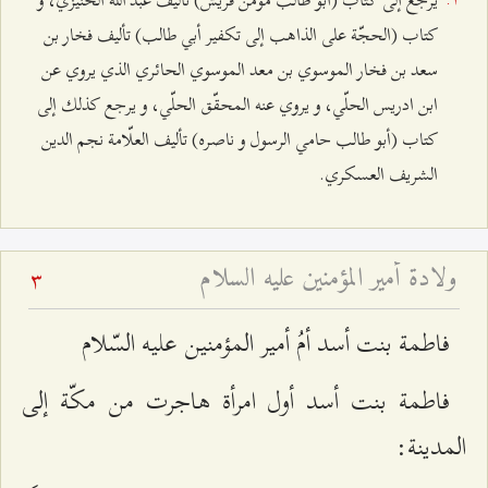
يُرجع إلى كتاب (أبو طالب مؤمن قريش) تأليف عبد الله الخنيزي، و
كتاب (الحجّة على الذاهب إلى تكفير أبي طالب) تأليف فخار بن
سعد بن فخار الموسوي‌ بن معد الموسوي الحائري الذي يروي عن
ابن ادريس الحلّي، و يروي عنه المحقّق الحلّي، و يرجع كذلك إلى
كتاب (أبو طالب حامي الرسول و ناصره) تأليف العلّامة نجم الدين
الشريف العسكري.
ولادة أمير المؤمنين عليه السلام
3
فاطمة بنت أسد أمُ أمير المؤمنين عليه السّلام‌
فاطمة بنت أسد أول امرأة هاجرت من مكّة إلى
المدينة: