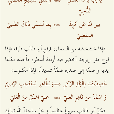
الدُّجِيّ
بين لَنَا عَن أمْرِكَ
***
بِمَا نُسَمِّي ذَلِكَ الصّبِيّ‌
المقضِيّ
فإذا خشخشة من السماء، فرفع أبو طالب طرفه فإذا
لوح مثل زبرجد أخضر فيه أربعة أسطر، فأخذه بكلتا
يديه و ضمّه إلى صدره ضمّاً شديداً، فإذا مكتوب:
خُصِصْتُمَا بِالْوَلَدِ الزَّكِيِ
***
وَالطَّاهِرِ المنَتَجَبِ الرَّضِيّ‌
وَ اسْمُهُ مِن قَاهِرِ العَليّ
***
عليّ اشتُقَّ مِنَ الْعَلِيّ‌
فسُرّ أبو طالب سروراً عظيماً و خرّ ساجداً للّه تبارك