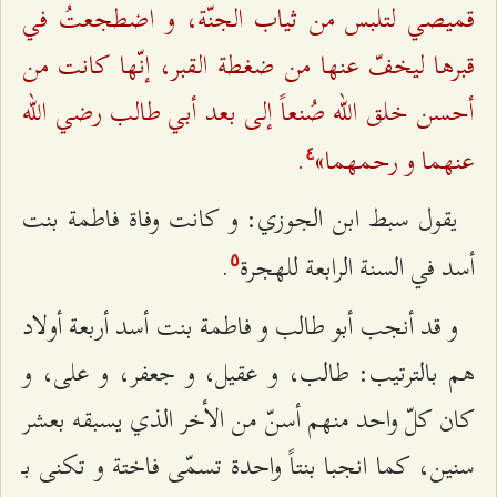
قميصي لتلبس من ثياب الجنّة، و اضطجعتُ في
قبرها ليخفّ عنها من ضغطة القبر، إنّها كانت من
أحسن خلق الله صُنعاً إلى بعد أبي طالب رضي الله
عنهما و رحمهما»
.
٤
يقول سبط ابن الجوزي: و كانت وفاة فاطمة بنت
أسد في السنة الرابعة للهجرة
.
٥
و قد أنجب أبو طالب و فاطمة بنت أسد أربعة أولاد
هم بالترتيب: طالب، و عقيل، و جعفر، و على، و
كان كلّ واحد منهم أسنّ من الأخر الذي يسبقه بعشر
سنين، كما انجبا بنتاً واحدة تسمّى فاختة و تكنى بـ