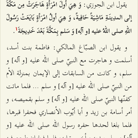
يقول ابن الجوزي:
وَ هِيَ أولَ امْرَأةٍ هَاجَرَتْ مِن مَكَّةَ
إلى المدِينَةِ مَاشِيَةً حَافِيةً، وَ هِيَ أولُ امْرَأةٍ بَايَعَتْ رَسُولَ
اللهِ صلى اللهُ عليه [و آلِه‌] وَ سَلم بِمَكَّةَ بَعْدَ خَدِيجَةَ
.
۱
و يقول ابن الصبّاغ المالكي: فاطمة بنت أسد،
أسلمت و هاجرت مع النبيّ صلى الله عليه [و آله‌] و
سلم، و كانت من السابقات إلى الإيمان بمنزلة الأم
من النبيّ صلى الله عليه [و آله‌] و سلم ... فلما ماتت
كفنّها النبيّ صلى الله عليه [و آله‌] و سلم بقميصه، و
أمر أسامة بن زيد و أبا أيّوب الأنصاري فحفرا قبرها،
فلما بلغا لحدها حفره رسول الله صلى الله عليه [و
آله‌] و سلم بيديه و أخرج ترابه، فلما فرغ اضطجع فيه