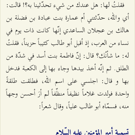
فقلتُ لها: هل عندك من شي‌ء تحدّثينا به؟! قالت:
أي والله، حدّثتني أم عمارة بنت عبادة بن فضلة بن
هالك بن عجلان الساعدي إنّها كانت ذات يوم في
نساء من العرب، إذ أقبل أبو طالب كئيباً حزيناً، فقلتُ
له: ما شأنُك؟ قال: إنّ فاطمة بنت أسد في شدّة من
الطلق. ثم إنّه أخذ بيدها وجاء بها إلى الكعبة فدخل
بها و قال: اجلسي على اسم الله، فطلقت طلقةً
واحدة فولدت غلاماً نظيفاً منظّفاً لم أرَ أحسن وجهاً
منه، فسمّاه أبو طالب علياً، وقال شعراً:
تسمية أمير المؤمنين عليه السّلام‌