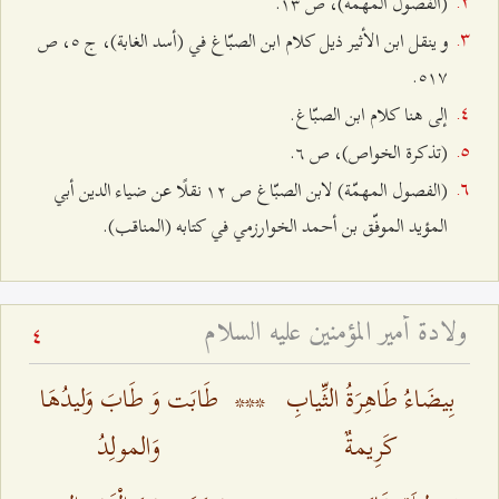
(الفصول المهمّة)، ص ۱٣.
و ينقل ابن الأثير ذيل كلام ابن الصبّاغ في (أسد الغابة)، ج ٥، ص
٥۱۷.
إلى هنا كلام ابن الصبّاغ‌.
(تذكرة الخواص)، ص ٦.
(الفصول المهمّة) لابن الصبّاغ ص ۱٢ نقلًا عن ضياء الدين أبي
المؤيد الموفّق بن أحمد الخوارزمي في كتابه (المناقب).
ولادة أمير المؤمنين عليه السلام
4
بِيضَاءُ طَاهِرَةُ الثِّيابِ
***
طَابَت وَ طَابَ وَليدُهَا
كَرِيمةٌ
وَالمولِدُ