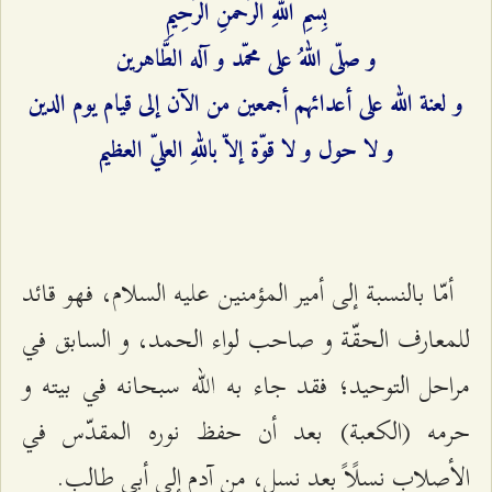
بِسْمِ اللهِ الرَّحْمَنِ الرَّحِيمِ‌
و صلّى اللهُ على محمّد و آله الطَّاهرين‌
و لعنة الله على أعدائهم أجمعين من الآن إلى قيام يوم الدين
و لا حول و لا قوّة إلاّ باللهِ العليّ العظيم‌
أمّا بالنسبة إلى أمير المؤمنين عليه السلام، فهو قائد
للمعارف الحقّة و صاحب لواء الحمد، و السابق في
مراحل التوحيد؛ فقد جاء به الله سبحانه في بيته و
حرمه (الكعبة) بعد أن حفظ نوره المقدّس في
الأصلاب نسلًاً بعد نسل، من آدم إلى أبي طالب.