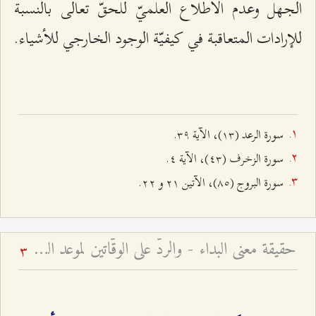
الجهل وعدم الاطلاع العلميّ للحقّ تعالى بالنسبة
للإرادات المتعاقبة في كيفيّة الوجود الخارجي للأشياء.
سورة الرعد (۱٣)، الآية ٣٩.
سورة الزخرف (٤٣)، الآية ٤.
سورة البروج (۸٥)، الآتين ٢۱ و ٢٢.
حقيقة معنى البداء - والردّ على الوقّاتين لموعد الظهور
3