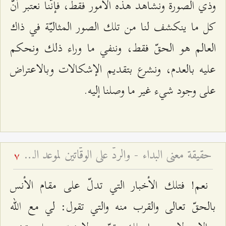
وذي الصورة ونشاهد هذه الأمور فقط، فإنّنا نعتبر أنّ
كل ما ينكشف لنا من تلك الصور المثاليّة في ذاك
العالم هو الحقّ فقط، وننفي ما وراء ذلك ونحكم
عليه بالعدم، ونشرع بتقديم الإشكالات وبالاعتراض
على وجود شي‌ء غير ما وصلنا إليه.
حقيقة معنى البداء - والردّ على الوقّاتين لموعد الظهور
7
نعم! فتلك الأخبار التي تدلّ على مقام الأنس
بالحقّ تعالى والقرب منه والتي تقول: لي مع الله