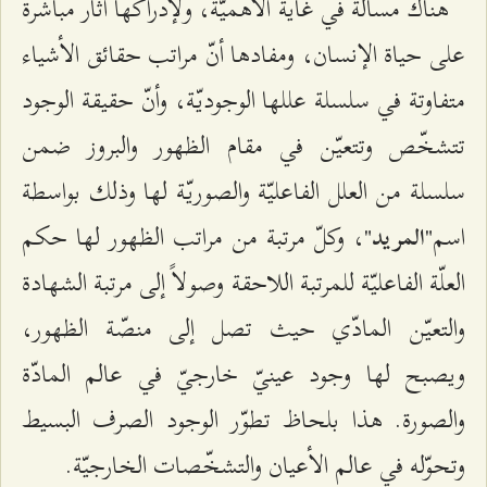
هناك مسألة في غاية الأهميّة، ولإدراكها آثار مباشرة
على حياة الإنسان، ومفادها أنّ مراتب حقائق الأشياء
متفاوتة في سلسلة عللها الوجوديّة، وأنّ حقيقة الوجود
تتشخّص وتتعيّن في مقام الظهور والبروز ضمن
سلسلة من العلل الفاعليّة والصوريّة لها وذلك بواسطة
اسم"
"، وكلّ مرتبة من مراتب الظهور لها حكم
المريد
العلّة الفاعليّة للمرتبة اللاحقة وصولاً إلى مرتبة الشهادة
والتعيّن المادّي حيث تصل إلى منصّة الظهور،
ويصبح لها وجود عينيّ خارجيّ في عالم المادّة
والصورة. هذا بلحاظ تطوّر الوجود الصرف البسيط
وتحوّله في عالم الأعيان‌ والتشخّصات الخارجيّة.