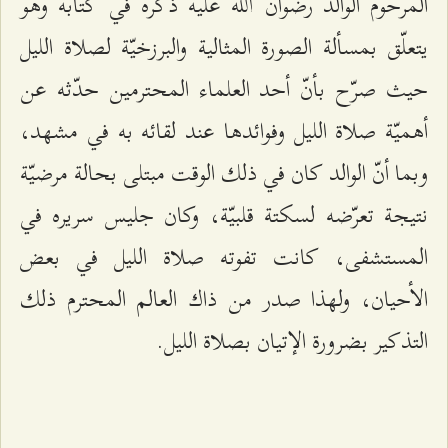
المرحوم الوالد رضوان الله عليه ذكره في كتابه وهو
يتعلّق بمسألة الصورة المثالية والبرزخيّة لصلاة الليل
حيث صرّح بأنّ أحد العلماء المحترمين حدّثه عن
أهميّة صلاة الليل وفوائدها عند لقائه به في مشهد،
وبما أنّ الوالد كان في ذلك الوقت مبتلى بحالة مرضيّة
نتيجة تعرّضه لسكتة قلبيّة، وكان جليس سريره في
المستشفى، كانت تفوته صلاة الليل في بعض
الأحيان، ولهذا صدر من ذاك العالم المحترم ذلك
التذكير بضرورة الإتيان بصلاة الليل.