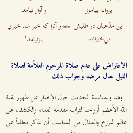
پروانه بياموز
و آواز نيامد
اين مدّعيان در طلبش
***
و آنرا كه خبر شد خبري
بي‌خبرانند
بازنيامد
۱
الاعتراض على عدم صلاة المرحوم العلاّمة لصلاة
الليل حال مرضه وجواب ذلك‌
وهنا وبمناسبة الحديث حول الإخبار عن ظهور بقية
الله الأعظم أرواحنا لتراب مقدمه الفداء والكشف عن
عالم البرزخ والمثال من المناسب أن نذكر مطلباً عن