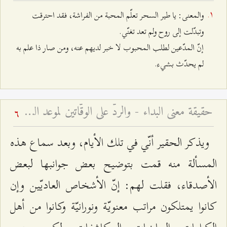
والمعنى: يا طير السحر تعلّم المحبة من الفراشة، فقد احترقت
وتبدّلت إلى روح ولم تعد تغنّي.
إنّ المدّعين لطلب المحبوب لا خبر لديهم عنه، ومن صار ذا علم به
لم يحدّث بشي‌ء.
حقيقة معنى البداء - والردّ على الوقّاتين لموعد الظهور
6
ويذكر الحقير أنّي في تلك الأيام، وبعد سماع هذه
المسألة منه قمت بتوضيح بعض جوانبها لبعض
الأصدقاء، فقلت لهم: إنّ الأشخاص العاديّين وإن
كانوا يمتلكون مراتب معنويّة ونورانيّة وكانوا من أهل