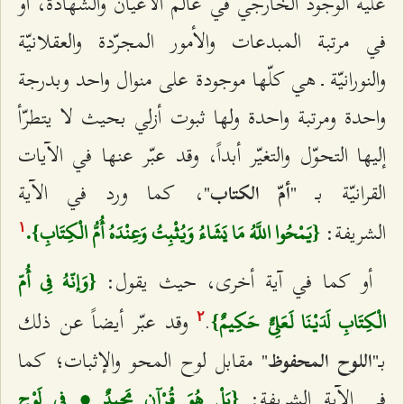
عليّة الوجود الخارجي في عالم الأعيان والشهادة، أو
في مرتبة المبدعات والأمور المجرّدة والعقلانيّة
والنورانيّة ـ هي كلّها موجودة على منوال واحد وبدرجة
واحدة ومرتبة واحدة ولها ثبوت أزلي بحيث لا يتطرّأ
إليها التحوّل والتغيّر أبداً، وقد عبّر عنها في الآيات
القرانيّة بـ "
"، كما ورد في الآية
أمّ الكتاب
الشريفة:
{يَمْحُوا اللَّهُ مَا يَشَاءُ وَيُثْبِتُ وَعِنْدَهُ أُمُّ الْكِتَابِ}.
۱
أو كما في آية أخرى، حيث يقول:
{وَإنّهُ فِي أُمّ
.
وقد عبّر أيضاً عن ذلك
الْكِتَابِ لَدَيْنَا لَعَلِيٌّ حَكِيمٌ}
٢
بـ"
" مقابل لوح المحو والإثبات؛ كما
اللوح المحفوظ
في الآية الشريفة:
{بَلْ هُوَ قُرْآن مَجِيدٌ ، فِي لَوْحٍ