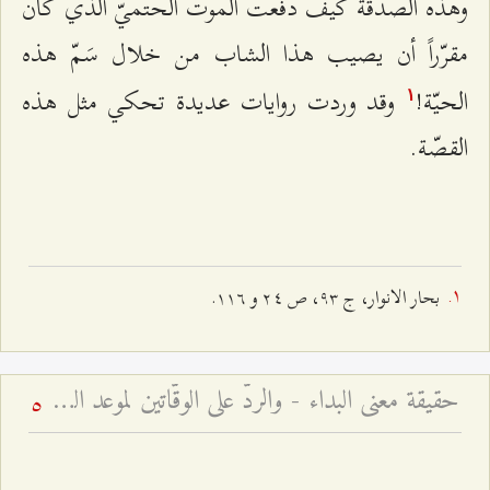
وهذه الصدقة كيف دفعت الموت الحتميّ الذي كان
مقرّراً أن يصيب هذا الشاب من خلال سَمّ هذه
الحيّة!
وقد وردت روايات عديدة تحكي مثل هذه
۱
القصّة.
بحار الانوار، ج ٩٣، ص ٢٤ و ۱۱٦.
حقيقة معنى البداء - والردّ على الوقّاتين لموعد الظهور
5