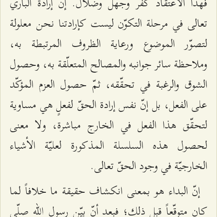
فهذا الاعتقاد كفر وجهل وضلال. إنّ إرادة الباري
تعالى في مرحلة التكوّن ليست كإرادتنا نحن معلولة
لتصوّر الموضوع ورعاية الظروف المرتبطة به،
وملاحظة سائر جوانبه والمصالح المتعلّقة به، وحصول
الشوق والرغبة في تحقّقه، ثمّ حصول العزم المؤكّد
على الفعل، بل إنّ نفس إرادة الحقّ لفعلٍ هي مساوية
لتحقّق هذا الفعل في الخارج مباشرة، ولا معنى
لحصول هذه السلسلة المذكورة لعليّة الأشياء
الخارجيّة في وجود الحقّ تعالى.
إنّ البداء هو بمعنى انكشاف حقيقة ما خلافاً لما
كان متوقّعاً قبل ذلك؛ فبعد أنّ بيّن رسول الله صلّى