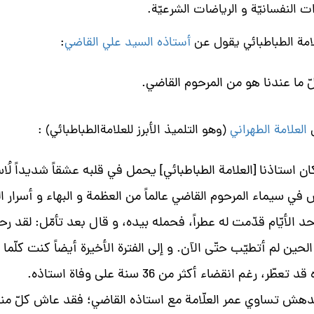
 النفسانيّة و الرياضات الشرعيّة.
لامة الطباطبائي يقول عن
أستاذه السيد علي القاضي
:
كلّ ما عندنا هو من المرحوم القاضي.
ل
العلامة الطهراني
(وهو التلميذ الأبرز للعلامةالطباطبائي) :
ان استاذنا [العلامة الطباطبائي] يحمل في قلبه عشقاً شديداً لُاس
في سيماء المرحوم القاضي عالماً من العظمة و البهاء و أسرار ا
د الأيّام قدّمت له عطراً، فحمله بيده، و قال بعد تأمّل: لقد ر
لحين لم أتطيّب حتّى الآن. و إلى الفترة الأخيرة أيضاً كنت كلّم
د تعطّر، رغم انقضاء أكثر من 36 سنة على وفاة استاذه.
دهش تساوي عمر العلّامة مع استاذه القاضي؛ فقد عاش كلّ منهما 81 س