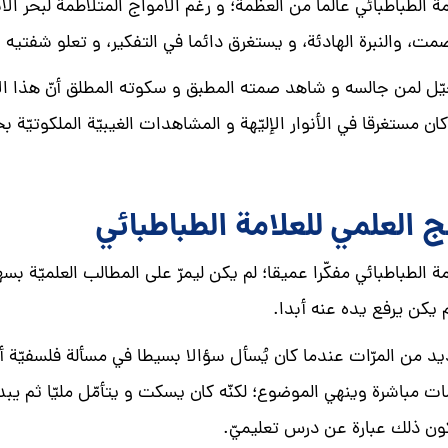
مة الطباطبائي عالما من العظمة؛ و رغم الأمواج المتلاطمة لبحر الأسر
مت، والنبرة الهادئة، و يستغرق دائما في التفكير، و تعلو شفتيه 
يّل لمن جالسه و شاهد صمته المطبق و سكوته المطلق أنّ هذا الإ
ان مستغرقا في الأنوار الإليّهة و المشاهدات الغيبيّة الملكوتيّة ب
ج العلمي للعلامة الطباطبائي
مة الطباطبائي مفكّرا عميقا؛ لم يكن ليمرّ على المطالب العلميّ
 يكن يرفع يده عنه أبدا.
د من المرّات عندما كان يُسأل سؤالا بسيطا في مسألة فلسفيّة أو
ات مباشرة وينهي الموضوع؛ لكنّه كان يسكت و يتأمّل مليّا ثم يب
ون ذلك عبارة عن درس تعليميّ.