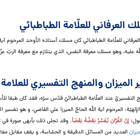
ك العرفاني للعلّامة الطباطبائي
عرفاني للعلّامة الطباطبائي كان مسلك أستاذه الأوحد المرحوم آية
ه عليه، وهو مسلك معرفة النفس، الذي يتلازم مع معرفة الربّ عزّ
 الميزان و
المنهج التفسيري للعلامة
هج التفسيريّ عند العلّامة الطباطبائيّ قدّس سرّه، فقد كان طبقا لل
 الإلهيّة: المرحوم آية الله الحاجّ الميرزا علي القاضي، و هو تفسير
قول:
إنَّ القُرْآنَ يُفَسِّرُ بَعْضُهُ بَعْضَاً
. وقد تجلى ذلك بأبهى صورة في تف
يزان
العديد من المسائل الدقيقة و الحسّاسة، و يقف مقابل مغالطا