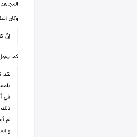
المجاهدات
وكان الع
إنَّ 
كما يقو
لقد ك
يلمس 
في أح
ذلك ا
لم أره ق
و الم