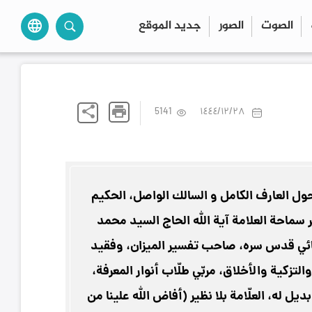
الصوت
الصور
جديد الموقع
language
share
print
5141
۱٤٤٤/۱۲/۲۸
ل العارف الكامل و السالك الواصل، الحكيم
ر سماحة العلامة آية الله الحاج السيد محمد
ئي قدس سره، صاحب تفسير الميزان، وفقيد
والتزكية والأخلاق، مربّي طلّاب أنوار المعرفة،
بديل له، العلّامة بلا نظير (أفاض الله علينا من