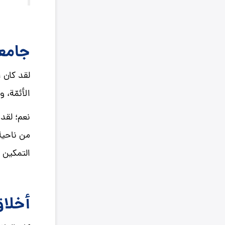
جامعي
لقد كان ا
الأئمّة، 
نعم؛ لقد 
من ناحية 
التمكين و
أخلاق