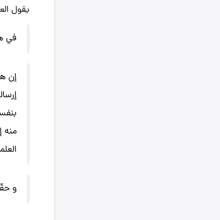
يقول الع
في هذ
إن هذ
إرسال
بنفسه
منه إ
العلمي
و حقّ