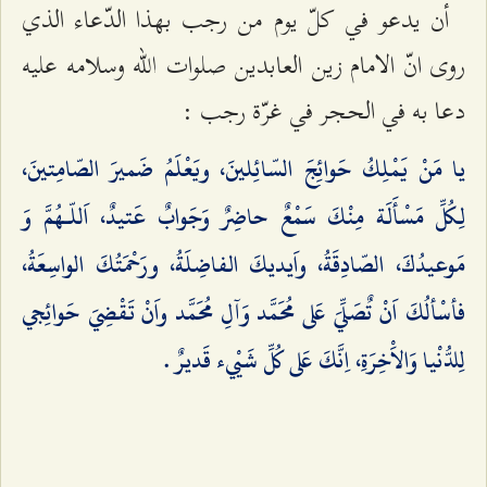
أن يدعو في كلّ يوم من رجب بهذا الدّعاء الذي
روى انّ الامام زين العابدين صلوات الله وسلامه عليه
دعا به في الحجر في غرّة رجب :
يا مَنْ يَمْلِكُ حَوائِجَ السّائِلينَ، ويَعْلَمُ ضَميرَ الصّامِتينَ،
لِكُلِّ مَسْأَلَة مِنْكَ سَمْعٌ حاضِرٌ وَجَوابٌ عَتيدٌ، اَللّـهُمَّ وَ
مَوعيدُكَ، الصّادِقَةُ، واَيديكَ الفاضِلَةُ، ورَحْمَتُكَ الواسِعَةُ،
فأسْألُكَ اَنْ تٌصَلِّيَ عَلى مُحَمَّد وَآلِ مُحَمَّد واَنْ تَقْضِيَ حَوائِجي
لِلدُّنْيا وَالاَْخِرَةِ، اِنَّكَ عَلى كُلِّ شَيْيء قَديرٌ .