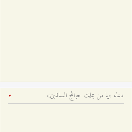
دعاء «يا من يملك حوائج السائلين»
2