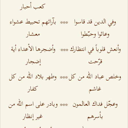
كعب أحبار
وفي الدين قد قاسوا
***
بآرائهم تحبيط عشواء
وعاثوا وحبّطوا
معشار
وأنعش قلوباً في انتظارك
***
وأضجرها الأعداء أية
قرّحت
إضجار
وخلص عباد الله من كل
***
وطهر بلاد الله من كل
غاشم
كفار
وعجّل فداك العالمون
***
وبادر على اسم الله من
بأسرهم
غير إنظار