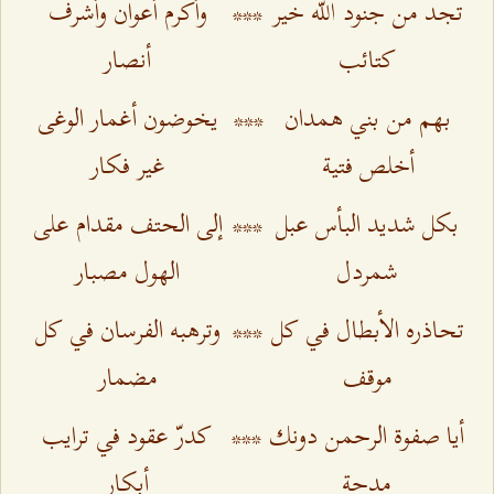
تجد من جنود الله خير
***
وأكرم أعوان وأشرف
كتائب
أنصار
بهم من بني همدان
***
يخوضون أغمار الوغى
أخلص فتية
غير فكار
بكل شديد البأس عبل
***
إلى الحتف مقدام على
شمردل
الهول مصبار
تحاذره الأبطال في كل
***
وترهبه الفرسان في كل
موقف
مضمار
أيا صفوة الرحمن دونك
***
كدرّ عقود في ترايب
مدحة
أبكار