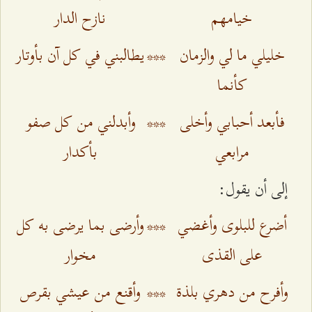
خيامهم
نازح الدار
خليلي ما لي والزمان
***
يطالبني في كل آن بأوتار
كأنما
فأبعد أحبابي وأخلى
***
وأبدلني من كل صفو
مرابعي
بأكدار
إلى أن يقول:
أضرع للبلوى وأغضي
***
وأرضى بما يرضى به كل
على القذى
مخوار
وأفرح من دهري بلذة
***
وأقنع من عيشي بقرص