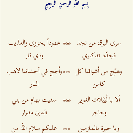
بِسْمِ اللهِ الرَّحْمَنِ الرَّحِيمِ‌
سرى البرق من نجد
***
عهوداً بحزوى والعذيب
فجدّد تذكاري
وذي قار
وهيّج من أشواقنا كل
***
وأجج في أحشائنا لاهب
كامن
النار
ألا يا لُيَيْلات الغوير
***
سقيت بهام من بني
وحاجر
المزن مدرار
ويا جيرة بالمازمين
***
عليكم سلام الله من