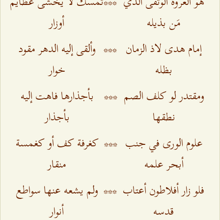
هو العروة الوثقى الذي
***
تمسّك لا يخشى عظايم
مَن بذيله
أوزار
إمام هدى لاذ الزمان
***
وألقى إليه الدهر مقود
بظله
خوار
ومقتدر لو كلف الصم
***
بأجذارها فاهت إليه
نطقها
بأجذار
علوم الورى في جنب
***
كغرفة كف أو كغمسة
أبحر علمه
منقار
فلو زار أفلاطون أعتاب
***
ولم يشعه عنها سواطع
قدسه
أنوار