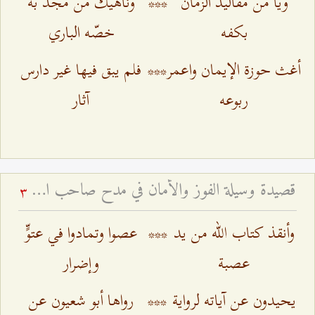
ويا من مقاليد الزمان
***
وناهيك من مجد به
بكفه
خصّه الباري
أغث حوزة الإيمان واعمر
***
فلم يبق فيها غير دارس
ربوعه
آثار
قصيدة وسيلة الفوز والأمان في مدح صاحب الزمان - للشيخ البهائي رحمه الله
3
وأنقذ كتاب الله من يد
***
عصوا وتمادوا في عتوٍّ
عصبة
وإضرار
يحيدون عن آياته لرواية
***
رواها أبو شعيون عن