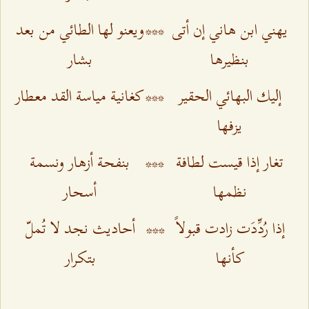
يهني ابن هاني إن أتى
***
ويعنو لها الطائي من بعد
بنظيرها
بشار
إليك البهائي الحقير
***
كغانية مياسة القد معطار
يزفها
تغار إذا قيست لطافة
***
بنفحة أزهار ونسمة
نظمها
أسحار
إذا رُدِّدَت زادت قبولاً
***
أحاديث نجد لا تُملّ
كأنها
بتكرار