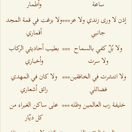
ساعة
وأطمار
إذن لا ورى زندي ولا عز
***
ولا بزغت في قمة المجد
جانبي
أقماري
ولا بُلّ كفي بالسماح
***
بطيب أحاديثي الركاب
ولا سرت
وأخباري
ولا انتشرت في الخافقين
***
ولا كان في المهدي
فضائلي
رائق أشعاري
خليفة رب العالمين وظله
***
على ساكن الغبراء من
كل ديّار