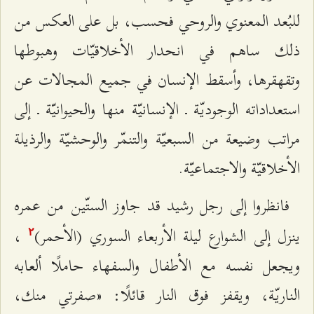
للبُعد المعنوي والروحي فحسب، بل على العكس من
ذلك ساهم في انحدار الأخلاقيّات وهبوطها
وتقهقرها، وأسقط الإنسان في جميع المجالات عن
استعداداته الوجوديّة ـ الإنسانيّة منها والحيوانيّة ـ إلى
مراتب وضيعة من السبعيّة والتنمّر والوحشيّة والرذيلة
الأخلاقيّة والاجتماعيّة.
فانظروا إلى رجل رشيد قد جاوز الستّين من عمره
ينزل إلى الشوارع ليلة الأربعاء السوري (الأحمر)
،
٢
ويجعل نفسه مع الأطفال والسفهاء حاملًا ألعابه
الناريّة، ويقفز فوق النار قائلًا: «صفرتي منك،