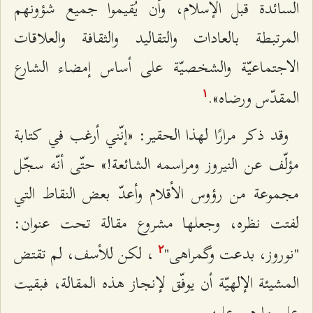
السائدة قبل الإسلام، وأن يُقيموا جميع شؤونهم
المرتبطة بالعادات والتقاليد والثقافة والعلاقات
الاجتماعيّة والشخصيّة على أساس إمضاء الشارع
المقدّس ورضاه».
۱
وقد ذكر مرارًا لهذا الحقير: «إنّني أرغب في كتابة
مؤلّف عن النيروز ومراسمه الشائعة!» حتّى أنّه سجّل
مجموعة من رؤوس الأقلام وأعدّ بعض النقاط التي
لفتت نظره، وجعلها مشروع مقالة تحت عنوان:
"نوروز، بدعت وگمراهى"
، لكن للأسف، لم تقتض
٢
المشيئة الإلهيّة أن يوفّق لإنجاز هذه المقالة، فبقيت
على ما هي عليه.