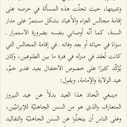
وتثبيتها، حيث تجلّت هذه المسألة في حرصه على
إقامة مجالس العزاء والأعياد بشكل مستمرّ على مدار
السنة، كما أنّه أوصاني بنفسه بضرورة الاستمرار ـ
سواءً في حياته أو بعد وفاته ـ في إقامة المجالس التي
كانت تُعقد في منزله في فترة ما بين الطلوعين، وكان
يُؤكّد كثيرًا على خصوص الاحتفال بعيد غدير خمّ،
عيد الولاية والإمامة، ويقول:
«ينبغي اتّخاذ هذا العيد بدلاً عن عيد النيروز
المتعارف والذي هو من السنن الجاهليّة للإيرانيّين،
وعلى الناس أن يتخلّوا عن السنن الجاهليّة والتقاليد