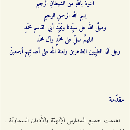
أعوذُ باللهِ منَ الشيطانِ الرجيم
بسمِ الله الرحمنِ الرحيم
وصلَّى الله على سيِّدنا ونَبيِّنا أبي القاسم محمّدٍ
اللهمَّ صلِّ على محمّدٍ وآل محمّد
وعلى آله الطيِّبين الطاهرين ولعنة الله على أعدائِهم أجمعينَ
مقدّمة
اهتمت جميع المدارس الإلهيّة والأديان السماويّة ـ