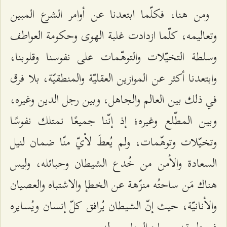
ومن هنا، فكلّما ابتعدنا عن أوامر الشرع المبين
وتعاليمه، كلّما ازدادت غلبة الهوى وحكومة العواطف
وسلطة التخيّلات والتوهّمات على نفوسنا وقلوبنا،
وابتعدنا أكثر عن الموازين العقليّة والمنطقيّة، بلا فرق
في ذلك بين العالم والجاهل، وبين رجل الدين وغيره،
وبين المطّلع وغيره؛ إذ إنّنا جميعًا نمتلك نفوسًا
وتخيّلات وتوهّمات، ولم يُعطَ لأيّ منّا ضمان لنيل
السعادة والأمن من خُدع الشيطان وحبائله، وليس
هناك مَن ساحتُه منزّهة عن الخطإ والاشتباه والعصيان
والأنانيّة، حيث إنّ الشيطان يُرافق كلّ إنسان ويُسايره
في طريقه ومساره المناسب له.