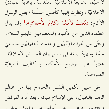
لا سيّما الشريعة الإسلاميّة المقدّسة ـ برعاية المبادئ
الأخلاقيّة، ونظرت إليها كأصول مسلّمة؛ يقول الرسول
«بُعثتُ لأُتَمِّمَ مَكارِمَ الأَخلاَقِ»
الأكرم:
.
وقد بذل
۱
عظماء الدين من الأنبياء والمعصومين عليهم السلام،
وحتّى من العرفاء الإلهيّين والعلماء الحقيقيّين مساعيَ
جمّةً وجهودًا بالغة في سبيل بيان المسائل الأخلاقيّة،
علاوةً على توضيح الأحكام والتكاليف الشرعيّة
المفروضة.
وفي سبيل تكميل النفس والخروج بها من عوالم
الوهم والخيال، بنى الإسلام بنيانه ـ بعد أداء الفرائض
واجتناب النواهي ـ على أساس من مراعاة الموازين