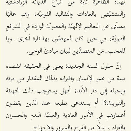
بهذه الظاهرة تارة من أتباع الديانة الزرادشتيّة
والمتشبّثين بالعادات والتقاليد القوميّة، وهم غالبًا
بمنأى عن التعاليم الإلهيّة والمعنويّة الواردة في الشرائع
النبويّة، في حين كان المهتمّون بها تارة أخرى ـ ويا
للعجب ـ من المتصدّين لبيان مبادئ الوحي.
إنّ حلول السنة الجديدة يعني في الحقيقة انقضاء
سنة من عمر الإنسان واقترابه بذلك المقدار من موته
ورحيله إلى دار الأبد؛ أفهل يستوجب ذلك التهنئة
والتبريك؟! أم يستدعي بطبعه عند الذين يقضون
أعمارهم في الأمور العادية والعبثيّة الندم والخسران
والعزاء ، بدلًا من الفرح والسرور والابتهاج.