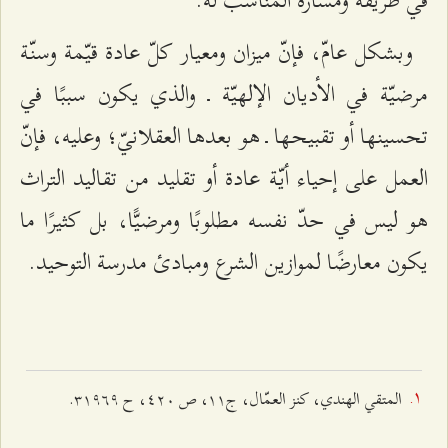
وبشكل عامّ، فإنّ ميزان ومعيار كلّ عادة قيّمة وسنّة
مرضيّة في الأديان الإلهيّة ـ والذي يكون سببًا في
تحسينها أو تقبيحها ـ هو بعدها العقلانيّ؛ وعليه، فإنّ
العمل على إحياء أيّة عادة أو تقليد من تقاليد التراث
هو ليس في حدّ نفسه مطلوبًا ومرضيًّا، بل كثيرًا ما
يكون معارضًا لموازين الشرع ومبادئ مدرسة التوحيد.
المتقي الهندي، كنز العمّال، ج۱۱، ص ٤٢۰، ح ٣۱٩٦٩.