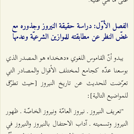
الفصل الأوّل: دراسة حقيقة النيروز وجذوره مع
غضّ النظر عن مطابقته للموازين الشرعيّة وعدمها
يبدو أنّ القاموس اللغوي «دهخدا» هو المصدر الذي
بوسعنا عدّه كجامع لمختلف الأقوال والمصادر التي
تعرّضت للحديث عن تاريخ النيروز [حيث تطرّق
للمواضيع التالية]:
"تعريف النيروز ـ نيروز العامّة ونيروز الخاصّة ـ ظهور
النيروز وتسميته ـ آداب الاحتفال بالنيروز والنيروز في