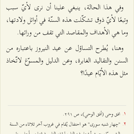
وفي هذا الحالة، ينبغي علينا أن نرى لأيّ سبب
وتبعًا لأيّ ذوق تشكّلت هذه السنّة في أوائل ولادتها،
وما هي الأهداف والمقاصد التي تقف من ورائها.
وهنا، يُطرح التساؤل عن عيد النيروز باعتباره من
السنن والتقاليد الغابرة، وعن الدليل والمسوّغ لاتّخاذ
مثل هذه الأيّام عيدًا؟
افق وحى (أفق الوحي)، ص ٢٩۱.
"چهار شنبه‌ سورى" هو احتفال يُقام في غروب آخر ثلاثاء من السنة
الشمسيّة، حيث تُشعل فيه النار، ليقفز الناس فوقها من أجل سنة