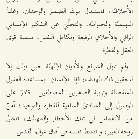
الأخلاقيّة، فاستبدل موتَ الضمير والوجدان، وغلبةَ
البهيميّة والحيوانيّة، والتخلّيَ عن التفكير الإنساني
الراقي والأخلاقِ الرفيعة وتكاملِ النفس، بتنمية قوى
العقل والفطرة.
ولم تنزل الشرائع والأديان الإلهيّة حين نزلت إلا
لتحقيق ذاك الهدف؛ فإذا الإنسان ـ بمساعدة العقول
المنفصلة وتربية الطاهرين المصطفين ـ قادرٌ على
الوصول إلى المبادئ السامية للفطرة والتوحيد؛ آمنٌ
من الانغماس في تلك الأخطار والمهالك، تنشقُ
روحه العبير، و تنشط نفسه في آفاق عوالم القدس.