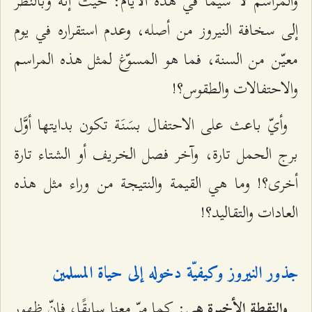
والمراسم لا سيّما في هذه الأيّام: حيث إنّه وبالنظر
إلى سخافة النيروز من أصله، وعدم استقراره في يوم
معيّن من السنة، فما هو المسوّغ لمثل هذه المراسم
والاحتفالات والطقوس؟!
وأيّ باعث على الاحتفال بسَنَة تكون بدايتها أوَّل
برج الحمل تارة، وآخر فصل الخريف أو الشتاء تارة
أخرى؟! وما هي القيمة والنتيجة من وراء مثل هذه
العادات والتقاليد؟!
جذور النيروز وكيفيّة دخوله إلى حياة المسلمين
: كما مرّ معنا سابقًا، فإنّ ظهور
والنقطة الأخيرة هي