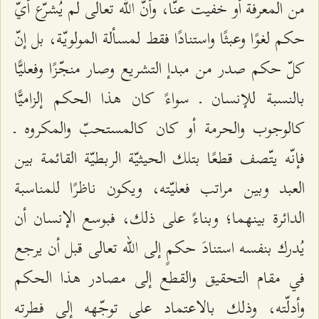
من المعرفة أو خفيت عنّا، وأنّ الله تعالى لم يُشرّع أيّ
حكم لغوًا وعبثًا واستنادًا فقط لمسألة المولويّة، بل إنّ
كلّ حكم صدر من مبدإ التشريع وصار منجّزًا وفعليًّا
بالنسبة للإنسان ـ سواءً كان هذا الحكم إلزاميًّا
كالوجوب والحرمة أو كان كالمستحبّ والمكروه ـ
فإنّه يتّصف قطعًا بتلك الحيثيّة الربطيّة القائمة بين
العبد وبين مراتب فعليّته، ويكون ناظرًا للمناسبة
الدائرة بينهما؛ وبناءً على ذلك، فبوسع الإنسان أن
يُدرك بنفسه استنادَ حكمٍ إلى الله تعالى قبل أن يرجع
في مقام التحقيق والقطع إلى مصادر هذا الحكم
وأدلّته، وذلك بالاعتماد على توجّهه إلى فطرته