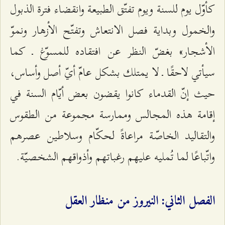
كأوّل يوم للسنة ويوم تفتّق الطبيعة وانقضاء فترة الذبول
والخمول وبداية فصل الانتعاش وتفتّح الأزهار ونموّ
الأشجار» بغضّ النظر عن افتقاده للمسوّغ ـ كما
سيأتي لاحقًا ـ لا يمتلك بشكل عامّ أيّ أصل وأساس،
حيث إنّ القدماء كانوا يقضون بعض أيّام السنة في
إقامة هذه المجالس وممارسة مجموعة من الطقوس
والتقاليد الخاصّة مراعاةً لحكّام وسلاطين عصرهم
واتّباعًا لما تُمليه عليهم رغباتهم وأذواقهم الشخصيّة.
الفصل الثاني: النيروز من منظار العقل