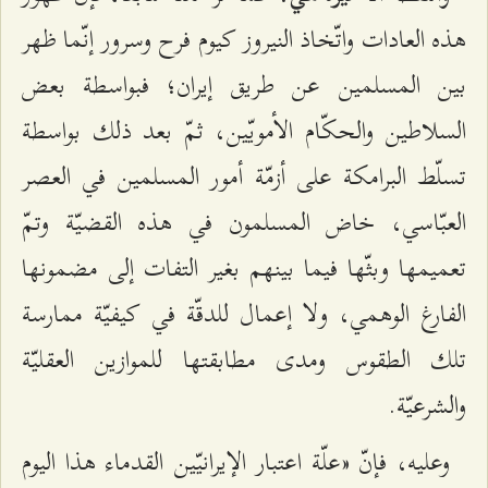
هذه العادات واتّخاذ النيروز كيوم فرح وسرور إنّما ظهر
بين المسلمين عن طريق إيران؛ فبواسطة بعض
السلاطين والحكّام الأمويّين، ثمّ بعد ذلك بواسطة
تسلّط البرامكة على أزمّة أمور المسلمين في العصر
العبّاسي، خاض المسلمون في هذه القضيّة وتمّ
تعميمها وبثّها فيما بينهم بغير التفات إلى مضمونها
الفارغ الوهمي، ولا إعمال للدقّة في كيفيّة ممارسة
تلك الطقوس ومدى مطابقتها للموازين العقليّة
والشرعيّة.
وعليه، فإنّ «علّة اعتبار الإيرانيّين القدماء هذا اليوم