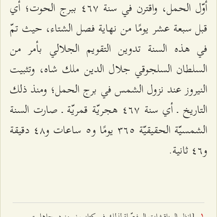
أوّل الحمل، واقترن في سنة ٤٦۷ ببرج الحوت؛ أي
قبل سبعة عشر يومًا من نهاية فصل الشتاء، حيث تمّ
في هذه السنة تدوين التقويم الجلالي بأمر من
السلطان السلجوقي جلال الدين ملك شاه، وتثبيت
النيروز عند نزول الشمس في برج الحمل؛ ومنذ ذلك
التاريخ ـ أي سنة ٤٦۷ هجريّة قمريّة ـ صارت السنة
الشمسيّة الحقيقيّة ٣٦٥ يومًا و٥ ساعات و٤۸ دقيقة
و٤٦ ثانية.
[انظر المناقشات المفصّلة لذلك في كتاب نوروز در جاهليت