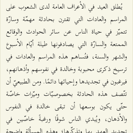
يُطلق العيد في الأعراف العامة لدى الشعوب على
المراسم والعادات التي تقترن بحادثة مهمّة وسارّة
تتميّز في حياة الناس عن سائر الحوادث والوقائع
الممتعة والسارّة التي يصادفونها طيلة أيّام الأسبوع
والشهر والسنة، فتُساهم هذه المراسم والعادات في
ترسيخ ذكرى محبوبة وخالدة في نفوسهم وأذهانهم،
فيرغبون في تجديدها وإحيائها دائمًا. ومن الطبيعيّ أن
تتّصف هذه الحادثة بخصوصيّات وميّزات خاصّة
حتّى يكون بوسعها أن تبقى خالدة في النفوس
والأذهان، ويُبدي الناس شوقًا ورغبةً خاصّين في
تجديد العهد بها وتذكّرها؛ وهذه المسألة واضحة