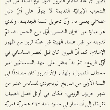
يتبيّن أنّ علّة اختيار النيروز كأوّل يوم للسنة من قبل
الشعوب الإيرانيّة القديمة لا يتوفّر على أيّ دليل
عقلائي يعتنى به، وأنّ تحويل السنة الجديدة ـ والذي
هو عبارة عن اقتران الشمس بأوّل برج الحمل ـ قد تمّ
تدوينه من قبل علماء الهيئة قبل عدّة قرون من ظهور
الإسلام. كما أنّ النيروز كان قبل العصر الساساني في
أوّل الربيع، ثمّ بدأ ينتقل على عهد الساسانيّين عبر
مختلف الفصول؛ ولهذا، فإنّ النيروز كان مصادفًا في
السنة الأولى من التاريخ اليزدجردي للسادس عشر من
شهر حزيران الرومي؛ فكان في أوائل فصل الصيف
تقريبًا، إلى أن صار في حدود سنة ٣٩٢ هجريّة قمريّة