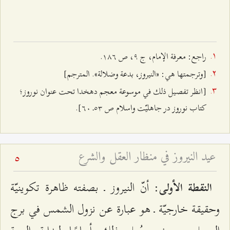
راجع: معرفة الإمام، ج ٩، ص ۱۸٦.
[وترجمتها هي: «النيروز، بدعة وضلالة». المترجم]
[انظر تفصيل ذلك في موسوعة معجم دهخدا تحت عنوان نوروز؛
كتاب نوروز در جاهليّت واسلام ص ٥٣ـ ٦۰].
عيد النيروز في منظار العقل والشرع
5
: أنّ النيروز ـ بصفته ظاهرة تكوينيّة
النقطة الأولى
وحقيقة خارجيّة ـ هو عبارة عن نزول الشمس في برج