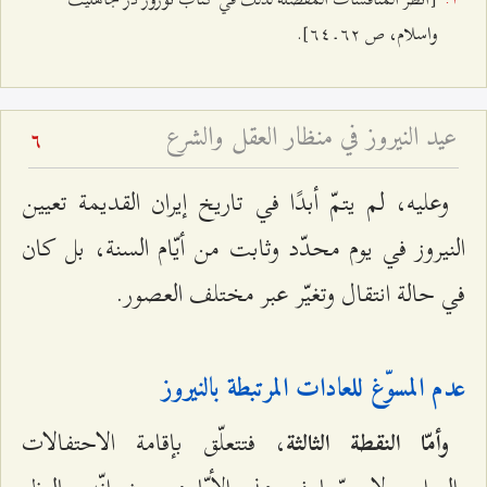
واسلام، ص ٦٢ ـ ٦٤].
عيد النيروز في منظار العقل والشرع
6
وعليه، لم يتمّ أبدًا في تاريخ إيران القديمة تعيين
النيروز في يوم محدّد وثابت من أيّام السنة، بل كان
في حالة انتقال وتغيّر عبر مختلف العصور.
عدم المسوّغ للعادات المرتبطة بالنيروز
، فتتعلّق بإقامة الاحتفالات
وأمّا النقطة الثالثة