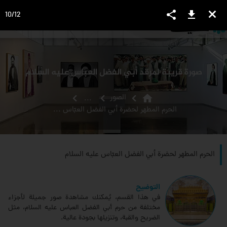
share
download
close
10
/
12
language
view_headline
close
search
صورة قريبة لمرقد أبي الفضل العباس عليه السلام
home
الصور
...
الحرم المطهر لحضرة أبي الفضل العبّاس عليه السلام
الحرم المطهر لحضرة أبي الفضل العبّاس عليه السلام
التوضيح
في هذا القسم، يُمكنك مشاهدة صور جميلة لأجزاء
مختلفة من حرم أبي الفضل العباس عليه السلام، مثل
الضريح والقبة، وتنزيلها بجودة عالية.