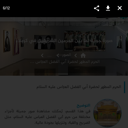
share
download
close
6
/
12
language
view_headline
close
search
صورة جويّة لما بين الحرمين الشريفين في كربلاء
home
الصور
...
الحرم المطهر لحضرة أبي الفضل العبّاس عليه السلام
الحرم المطهر لحضرة أبي الفضل العبّاس عليه السلام
التوضيح
في هذا القسم، يُمكنك مشاهدة صور جميلة لأجزاء
مختلفة من حرم أبي الفضل العباس عليه السلام، مثل
الضريح والقبة، وتنزيلها بجودة عالية.