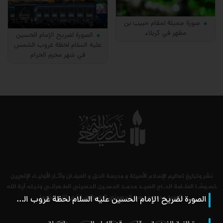
صورة جميلة لمقام حبيب بن
مظهر في كربلاء
الصورة لضريح الإمام الحسين
عليه السلام لحظة غروب الشمس
في شهر محرم الحرام
نشر وتبليغ تعاليم الإسلام الأصيلة و مدرسة الحق و العرفـان وآثـار الأوليـاء الإلهيين
خصـوصًـا العلـامة الحـاج السيـد محمـد الحسـين الحسيني الطـهرانـي ونجله آية الله
السيد محمد محسن الحسيني الطهراني قدّس الله سرّهما.
الصورة لضريح الإمام الحسين عليه السلام لحظة غروب الشمس في شهر محرم الحرام