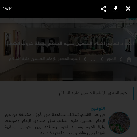
share
download
close
14
/
14
language
view_headline
close
search
الصورة لضريح الإمام الحسين عليه السلام لحظة غروب الشمس في شهر محرم الحرام
home
الصور
الحرم المطهر للإمام الحسين عليه السلام
...
الحرم المطهر للإمام الحسين عليه السلام
التوضيح
في هذا القسم، يُمكنك مشاهدة صور لأجزاء مختلفة من حرم
الإمام الحسين عليه السلام، مثل صندوق الإمام وضريحه،
وقبة الحرم، وساحة الحرم، ومنطقة بين الحرمين، ومقبرة
شهداء بني هاشم، وتنزيلها بجودة عالية.