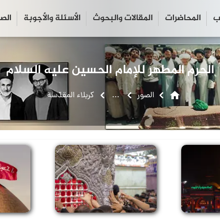
ب
المحاضرات
المقالات والبحوث
الأسئلة والأجوبة
الص
close
search
الحرم المطهر للإمام الحسين عليه السلام
home
الصور
...
كربلاء المقدّسة