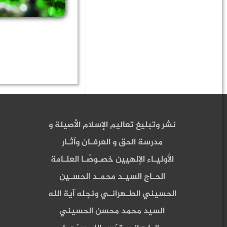
نشر وتبليغ تعاليم الإسلام الأصيلة و
مدرسة الحق و العرفـان وآثـار
الأوليـاء الإلهيين خصـوصًـا العلـامة
الحـاج السيـد محمـد الحسـين
الحسيني الطـهرانـي ونجله آية الله
السيد محمد محسن الحسيني