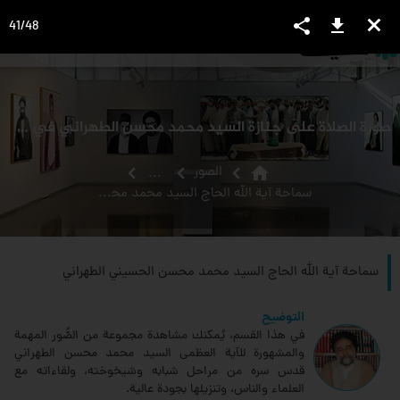
share
download
close
41
/
48
language
view_headline
close
search
صورة الصلاة على جنازة السيد محمد محسن الطهراني في صحن آزادي (في حرم الإمام الرضا عليه السلام)
home
الصور
...
سماحة آية الله الحاج السيد محمد محسن الحسيني الطهراني
سماحة آية الله الحاج السيد محمد محسن الحسيني الطهراني
التوضيح
في هذا القسم، يُمكنك مشاهدة مجموعة من الصُّور المهمة
والمشهورة للآية العظمى السيد محمد محسن الطهراني
قدس سره من مراحل شبابه وشيخوخته، ولقاءاته مع
العلماء والناس، وتنزيلها بجودة عالية.