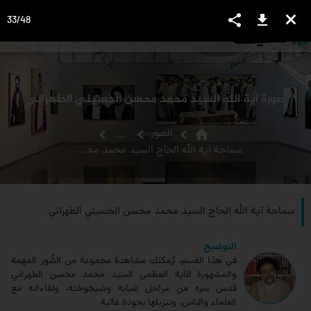
share
download
close
33
/
48
language
view_headline
close
search
صورة آية الله السيد محمد محسن الحسيني الطهراني
home
الصور
...
سماحة آية الله الحاج السيد محمد محسن الحسيني الطهراني
سماحة آية الله الحاج السيد محمد محسن الحسيني الطهراني
التوضيح
في هذا القسم، يُمكنك مشاهدة مجموعة من الصُّور المهمة
والمشهورة للآية العظمى السيد محمد محسن الطهراني
قدس سره من مراحل شبابه وشيخوخته، ولقاءاته مع
العلماء والناس، وتنزيلها بجودة عالية.