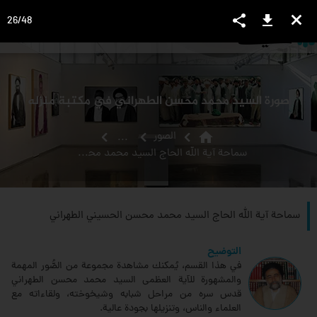
share
download
close
26
/
48
language
view_headline
close
search
صورة السيد محمد محسن الطهراني في مكتبة منزله
home
الصور
...
سماحة آية الله الحاج السيد محمد محسن الحسيني الطهراني
سماحة آية الله الحاج السيد محمد محسن الحسيني الطهراني
التوضيح
في هذا القسم، يُمكنك مشاهدة مجموعة من الصُّور المهمة
والمشهورة للآية العظمى السيد محمد محسن الطهراني
قدس سره من مراحل شبابه وشيخوخته، ولقاءاته مع
العلماء والناس، وتنزيلها بجودة عالية.