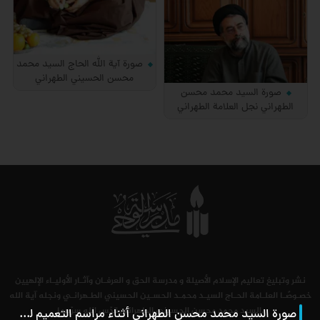
صورة آية الله الحاج السيد محمد
محسن الحسيني الطهراني
صورة السيد محمد محسن
الطهراني نجل العلامة الطهراني
نشر وتبليغ تعاليم الإسلام الأصيلة و مدرسة الحق و العرفـان وآثـار الأوليـاء الإلهيين
خصـوصًـا العلـامة الحـاج السيـد محمـد الحسـين الحسيني الطـهرانـي ونجله آية الله
السيد محمد محسن الحسيني الطهراني قدّس الله سرّهما.
صورة السيد محمد محسن الطهراني أثناء مراسم التعميم لطلاب الحوزة