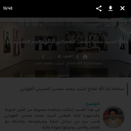
share
download
close
16
/
48
language
view_headline
close
search
صورة السيد محمد محسن الطهراني أثناء مراسم التعميم لطلاب الحوزة
home
الصور
...
سماحة آية الله الحاج السيد محمد محسن الحسيني الطهراني
سماحة آية الله الحاج السيد محمد محسن الحسيني الطهراني
التوضيح
في هذا القسم، يُمكنك مشاهدة مجموعة من الصُّور المهمة
والمشهورة للآية العظمى السيد محمد محسن الطهراني
قدس سره من مراحل شبابه وشيخوخته، ولقاءاته مع
العلماء والناس، وتنزيلها بجودة عالية.