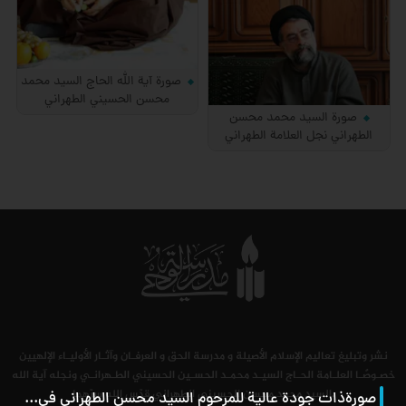
صورة آية الله الحاج السيد محمد
محسن الحسيني الطهراني
صورة السيد محمد محسن
الطهراني نجل العلامة الطهراني
نشر وتبليغ تعاليم الإسلام الأصيلة و مدرسة الحق و العرفـان وآثـار الأوليـاء الإلهيين
خصـوصًـا العلـامة الحـاج السيـد محمـد الحسـين الحسيني الطـهرانـي ونجله آية الله
السيد محمد محسن الحسيني الطهراني قدّس الله سرّهما.
صورةذات جودة عالية للمرحوم السيد محسن الطهراني في زواج أحد أبنائه