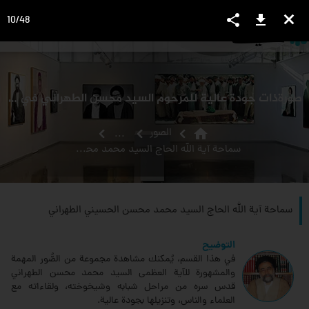
share
download
close
10
/
48
language
view_headline
close
search
صورةذات جودة عالية للمرحوم السيد محسن الطهراني في زواج أحد أبنائه
home
الصور
...
سماحة آية الله الحاج السيد محمد محسن الحسيني الطهراني
سماحة آية الله الحاج السيد محمد محسن الحسيني الطهراني
التوضيح
في هذا القسم، يُمكنك مشاهدة مجموعة من الصُّور المهمة
والمشهورة للآية العظمى السيد محمد محسن الطهراني
قدس سره من مراحل شبابه وشيخوخته، ولقاءاته مع
العلماء والناس، وتنزيلها بجودة عالية.