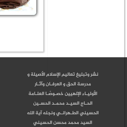
نشر وتبليغ تعاليم الإسلام الأصيلة و
مدرسة الحق و العرفـان وآثـار
الأوليـاء الإلهيين خصـوصًـا العلـامة
الحـاج السيـد محمـد الحسـين
الحسيني الطـهرانـي ونجله آية الله
السيد محمد محسن الحسيني