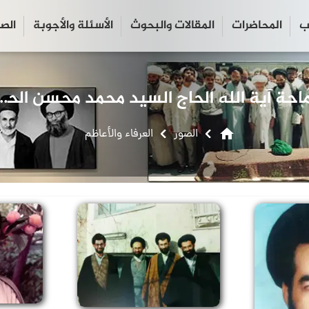
ب
المحاضرات
المقالات والبحوث
الأسئلة والأجوبة
الص
close
search
سماحة آية الله الحاج السيد محمد م
home
الصور
العرفاء والأعاظم