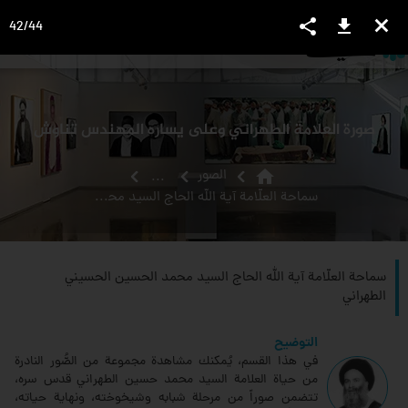
share
download
close
42
/
44
language
view_headline
close
search
صورة العلامة الطهراني وعلى يساره المهندس تناوش
home
الصور
...
سماحة العلّامة آية الله الحاج السيد محمد الحسين الحسيني الطهراني
سماحة العلّامة آية الله الحاج السيد محمد الحسين الحسيني
الطهراني
التوضيح
في هذا القسم، يُمكنك مشاهدة مجموعة من الصُّور النادرة
من حياة العلامة السيد محمد حسين الطهراني قدس سره،
تتضمن صوراً من مرحلة شبابه وشيخوخته، ونهاية حياته،