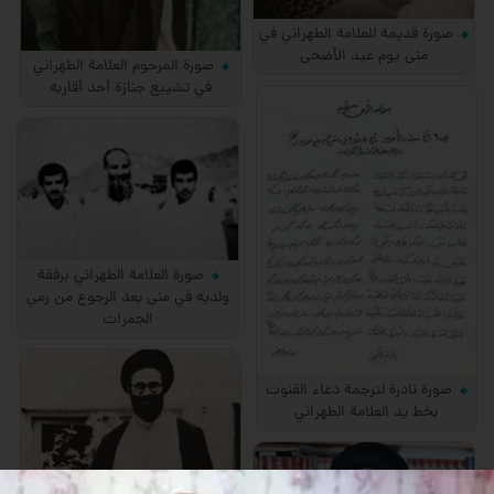
صورة قديمة للعلامة الطهراني في
منى يوم عيد الأضحى
صورة المرحوم العلامة الطهراني
في تشييع جنازة أحد أقاربه
صورة العلامة الطهراني برفقة
ولديه في منى بعد الرجوع من رمي
الجمرات
صورة نادرة لترجمة دعاء القنوت
بخط يد العلامة الطهراني