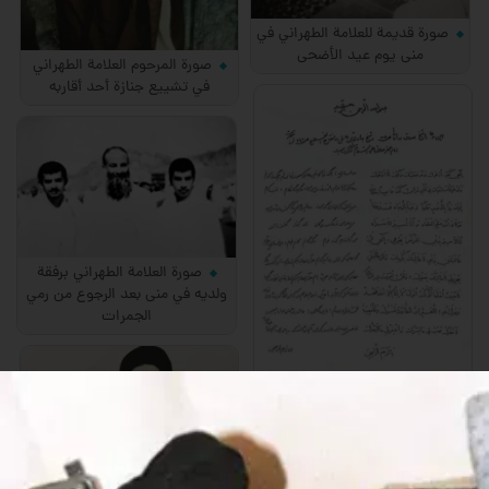
صورة قديمة للعلامة الطهراني في
منى يوم عيد الأضحى
صورة المرحوم العلامة الطهراني
في تشييع جنازة أحد أقاربه
صورة العلامة الطهراني برفقة
ولديه في منى بعد الرجوع من رمي
الجمرات
صورة نادرة لترجمة دعاء القنوت
بخط يد العلامة الطهراني