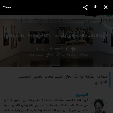
share
download
close
39
/
44
language
view_headline
close
search
صورة العلامة الطهراني وأمامه أستاذه العلامة الطباطبائي
home
الصور
...
سماحة العلّامة آية الله الحاج السيد محمد الحسين الحسيني الطهراني
سماحة العلّامة آية الله الحاج السيد محمد الحسين الحسيني
الطهراني
التوضيح
في هذا القسم، يُمكنك مشاهدة مجموعة من الصُّور النادرة
من حياة العلامة السيد محمد حسين الطهراني قدس سره،
تتضمن صوراً من مرحلة شبابه وشيخوخته، ونهاية حياته،