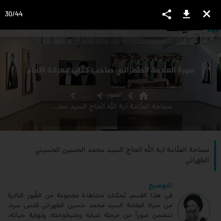
share
download
close
30
/
44
language
view_headline
close
search
صورة العلامة الطهراني صاحب كتاب معرفة الإمام
home
الصور
...
سماحة العلّامة آية الله الحاج السيد محمد الحسين الحسيني الطهراني
سماحة العلّامة آية الله الحاج السيد محمد الحسين الحسيني
الطهراني
التوضيح
في هذا القسم، يُمكنك مشاهدة مجموعة من الصُّور النادرة
من حياة العلامة السيد محمد حسين الطهراني قدس سره،
تتضمن صوراً من مرحلة شبابه وشيخوخته، ونهاية حياته،