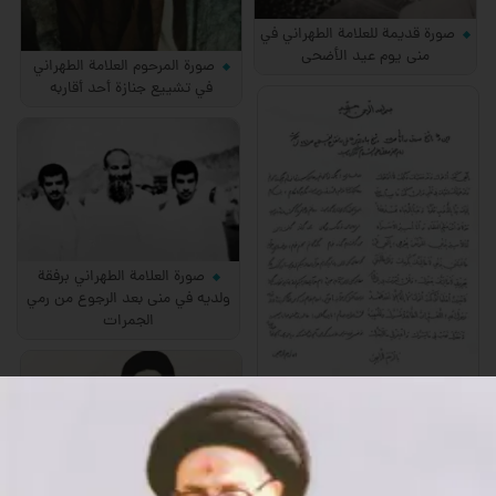
صورة قديمة للعلامة الطهراني في
منى يوم عيد الأضحى
صورة المرحوم العلامة الطهراني
في تشييع جنازة أحد أقاربه
صورة العلامة الطهراني برفقة
ولديه في منى بعد الرجوع من رمي
الجمرات
صورة نادرة لترجمة دعاء القنوت
بخط يد العلامة الطهراني