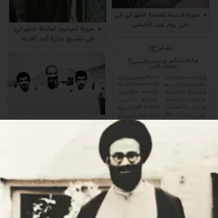
صورة قديمة للعلامة الطهراني في
منى يوم عيد الأضحى
صورة المرحوم العلامة الطهراني
في تشييع جنازة أحد أقاربه
صورة العلامة الطهراني برفقة
ولديه في منى بعد الرجوع من رمي
الجمرات
صورة نادرة لترجمة دعاء القنوت
بخط يد العلامة الطهراني