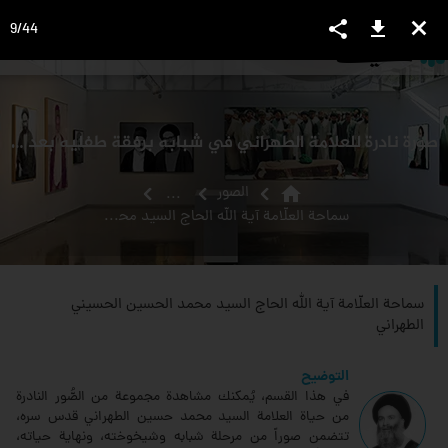
share
download
close
9
/
44
language
view_headline
close
search
صورة نادرة للعلامة الطهراني في شبابه برفقة طفليه بعد سنة من عودته من النجف
home
الصور
...
سماحة العلّامة آية الله الحاج السيد محمد الحسين الحسيني الطهراني
سماحة العلّامة آية الله الحاج السيد محمد الحسين الحسيني
الطهراني
التوضيح
في هذا القسم، يُمكنك مشاهدة مجموعة من الصُّور النادرة
من حياة العلامة السيد محمد حسين الطهراني قدس سره،
تتضمن صوراً من مرحلة شبابه وشيخوخته، ونهاية حياته،