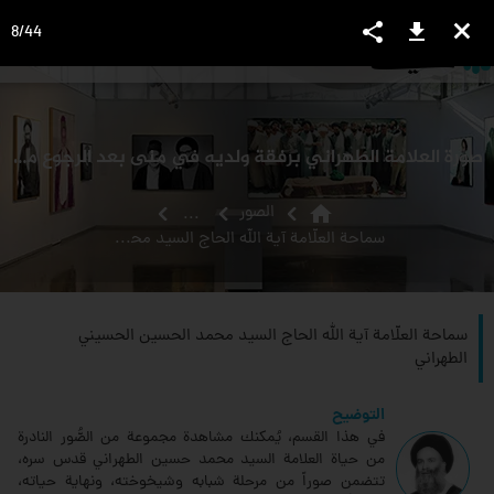
share
download
close
8
/
44
language
view_headline
close
search
صورة العلامة الطهراني برفقة ولديه في منى بعد الرجوع من رمي الجمرات
home
الصور
...
سماحة العلّامة آية الله الحاج السيد محمد الحسين الحسيني الطهراني
سماحة العلّامة آية الله الحاج السيد محمد الحسين الحسيني
الطهراني
التوضيح
في هذا القسم، يُمكنك مشاهدة مجموعة من الصُّور النادرة
من حياة العلامة السيد محمد حسين الطهراني قدس سره،
تتضمن صوراً من مرحلة شبابه وشيخوخته، ونهاية حياته،