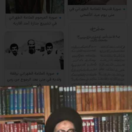
صورة قديمة للعلامة الطهراني في
منى يوم عيد الأضحى
صورة المرحوم العلامة الطهراني
في تشييع جنازة أحد أقاربه
صورة العلامة الطهراني برفقة
ولديه في منى بعد الرجوع من رمي
الجمرات
صورة نادرة لترجمة دعاء القنوت
بخط يد العلامة الطهراني