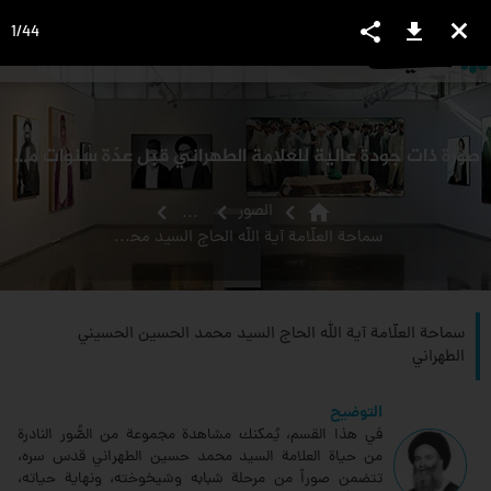
share
download
close
1
/
44
language
view_headline
close
search
صورة ذات جودة عالية للعلامة الطهراني قبل عدّة سنوات من ارتحاله
home
الصور
...
سماحة العلّامة آية الله الحاج السيد محمد الحسين الحسيني الطهراني
سماحة العلّامة آية الله الحاج السيد محمد الحسين الحسيني
الطهراني
التوضيح
في هذا القسم، يُمكنك مشاهدة مجموعة من الصُّور النادرة
من حياة العلامة السيد محمد حسين الطهراني قدس سره،
تتضمن صوراً من مرحلة شبابه وشيخوخته، ونهاية حياته،