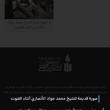
صورة نادرة للشيخ محمد جواد
الانصاري أثناء الوضوء
نشر وتبليغ تعاليم الإسلام الأصيلة و مدرسة الحق و العرفـان وآثـار الأوليـاء الإلهيين
خصـوصًـا العلـامة الحـاج السيـد محمـد الحسـين الحسيني الطـهرانـي ونجله آية الله
السيد محمد محسن الحسيني الطهراني قدّس الله سرّهما.
صورة قديمة للشيخ محمد جواد الأنصاري أثناء القنوت