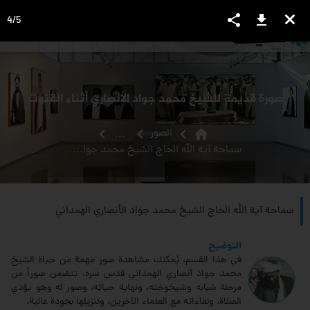
share
download
close
4
/
5
language
view_headline
close
search
صورة قديمة للشيخ محمد جواد الأنصاري أثناء القنوت
home
الصور
...
سماحة آیة الله الحاج الشيخ محمد جواد الأنصاري الهمداني
سماحة آیة الله الحاج الشيخ محمد جواد الأنصاري الهمداني
التوضيح
في هذا القسم، يُمكنك مشاهدة صور مهمة من حياة الشيخ
محمد جواد أنصاري الهمداني قدس سره، تتضمن صوراً من
مرحلة شبابه وشيخوخته، ونهاية حياته، وصور له وهو يؤدي
الصلاة، ولقاءاته مع العلماء الآخرين، وتنزيلها بجودة عالية.