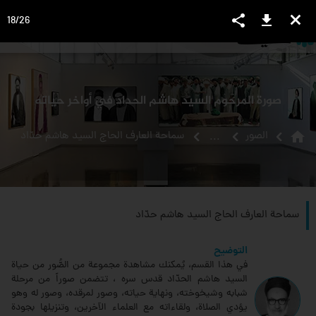
share
download
close
18
/
26
language
view_headline
close
search
صورة المرحوم السيد هاشم الحداد في أواخر حياته
home
الصور
سماحة العارف الحاج السيد هاشم حدّاد‏
...
سماحة العارف الحاج السيد هاشم حدّاد‏
التوضيح
في هذا القسم، يُمكنك مشاهدة مجموعة من الصُّور من حياة
السيد هاشم الحدّاد قدس سره ، تتضمن صوراً من مرحلة
شبابه وشيخوخته، ونهاية حياته، وصور لمرقده، وصور له وهو
يؤدي الصلاة، ولقاءاته مع العلماء الآخرين، وتنزيلها بجودة