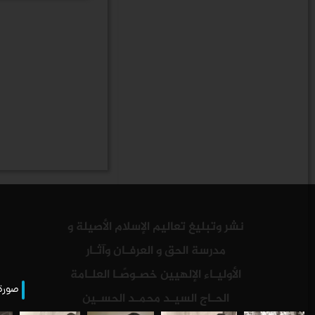
نشر وتبليغ تعاليم الإسلام الأصيلة و
مدرسة الحق و العرفـان وآثـار
الأوليـاء الإلهيين خصـوصًـا العلـامة
صورة 
الحـاج السيـد محمـد الحسـين