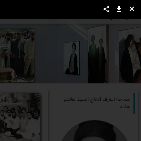
share
download
close
العرفاء و الأعاظم
المواضیع
الكت
سماحة العارف الحاج السيد هاشم
حدّاد‏