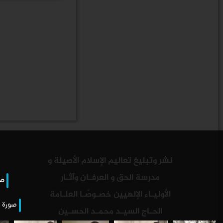
نشر وتبليغ تعاليم الإسلام الأصيلة و
مدرسة الحق و العرفـان وآثـار
صو
الأوليـاء الإلهيين خصـوصًـا العلـامة
صورة ا
الحـاج السيـد محمـد الحسـين