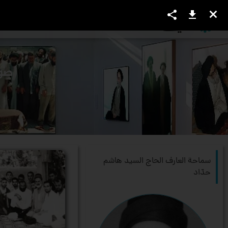
share
download
close
العرفاء و الأعاظم
المواضیع
الكت
سماحة العارف الحاج السيد هاشم
حدّاد‏