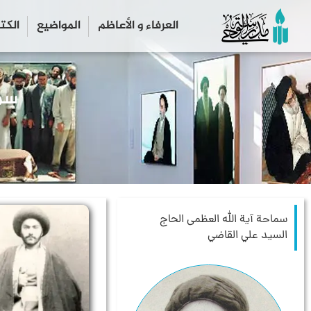
العرفاء و الأعاظم
المواضیع
الكت
سماحة آية الله العظمى الحاج
السيد علي القاضي