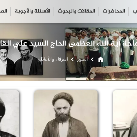
ب
المحاضرات
المقالات والبحوث
الأسئلة والأجوبة
الص
close
search
home
الصور
العرفاء والأعاظم