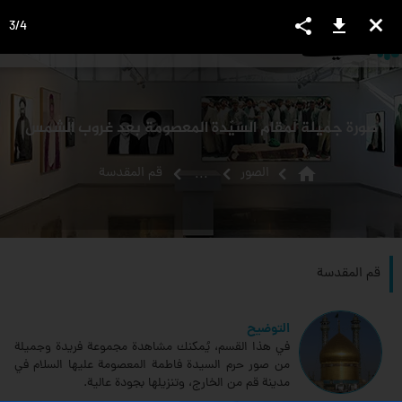
share
download
close
3
/
4
language
view_headline
close
search
صورة جميلة لمقام السيّدة المعصومة بعد غروب الشمس
home
الصور
قم المقدسة
...
قم المقدسة
التوضيح
في هذا القسم، يُمكنك مشاهدة مجموعة فريدة وجميلة
من صور حرم السيدة فاطمة المعصومة عليها السلام في
مدينة قم من الخارج، وتنزيلها بجودة عالية.