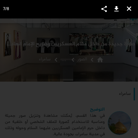
share
download
close
7
/
8
language
view_headline
close
search
صورة جديدة من داخل مقام العسكريين وضريح الإمام الهادي عليه السلام
home
الصور
سامراء
...
سامراء
التوضيح
في هذا القسم، يُمكنك مشاهدة وتنزيل صور جميلة
ومناسبة للاستخدام كصورة للملف الشخصي أو خلفية من
داخل حرم الإمامين العسكريين عليهما السلام وحوله وذلك
في مدينة سامراء، بجودة عالية.