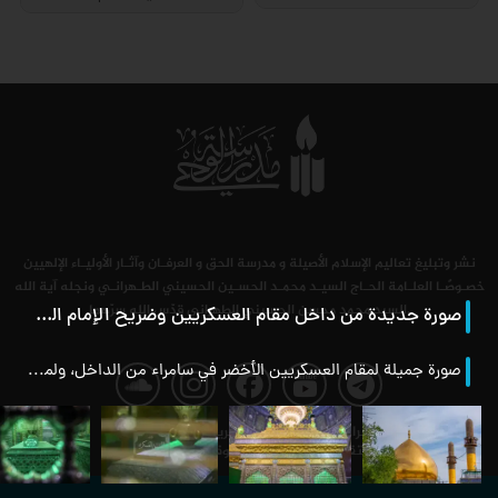
نشر وتبليغ تعاليم الإسلام الأصيلة و مدرسة الحق و العرفـان وآثـار الأوليـاء الإلهيين
خصـوصًـا العلـامة الحـاج السيـد محمـد الحسـين الحسيني الطـهرانـي ونجله آية الله
السيد محمد محسن الحسيني الطهراني قدّس الله سرّهما.
صورة جديدة من داخل مقام العسكريين وضريح الإمام الهادي عليه السلام
فحة
صفحة
صفحة
صفحة
صفحة
صورة جميلة لمقام العسكريين الأخضر في سامراء من الداخل، ولمرقد الإمام الهادي عليه السلام، مأخوذة من مسافة قريبة.
آرشیو
الاقتراحات /
التعریف
اتصل
الصفحة
اخبار
الانتقادات
بالموقع
بنا
الرئيسية
رسة
مدرسة
مدرسة
مدرسة
مدرسة