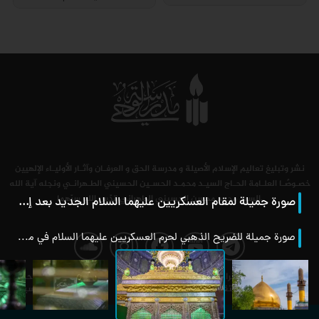
نشر وتبليغ تعاليم الإسلام الأصيلة و مدرسة الحق و العرفـان وآثـار الأوليـاء الإلهيين
خصـوصًـا العلـامة الحـاج السيـد محمـد الحسـين الحسيني الطـهرانـي ونجله آية الله
السيد محمد محسن الحسيني الطهراني قدّس الله سرّهما.
صورة جميلة لمقام العسكريين عليهما السلام الجديد بعد إعادة بناءه
فحة
صفحة
صفحة
صفحة
صفحة
صورة جميلة للضريح الذهبي لحرم العسكريين عليهما السلام في مدينة سامراء الذي تم ترميمه بعد تدميره عامي1426 و1428 هجري قمري
آرشیو
الاقتراحات /
التعریف
اتصل
الصفحة
اخبار
الانتقادات
بالموقع
بنا
الرئيسية
رسة
مدرسة
مدرسة
مدرسة
مدرسة