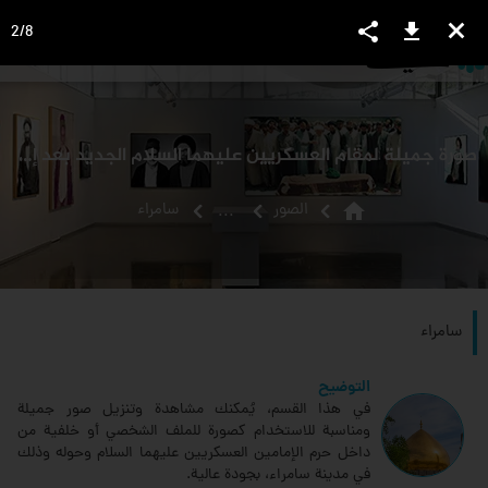
share
download
close
2
/
8
language
view_headline
close
search
صورة جميلة لمقام العسكريين عليهما السلام الجديد بعد إعادة بناءه
home
الصور
سامراء
...
سامراء
التوضيح
في هذا القسم، يُمكنك مشاهدة وتنزيل صور جميلة
ومناسبة للاستخدام كصورة للملف الشخصي أو خلفية من
داخل حرم الإمامين العسكريين عليهما السلام وحوله وذلك
في مدينة سامراء، بجودة عالية.