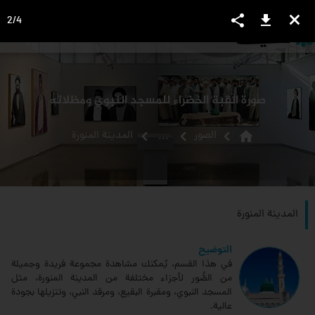
share
download
close
2
/
4
language
view_headline
close
search
صورة القبة الخضراء للمسجد النبوي ومظلاته
home
الصور
المدينة المنورة
...
المدينة المنورة
التوضيح
في هذا القسم، يُمكنك مشاهدة مجموعة فريدة وجميلة
من الصُّور لأجزاء مختلفة من المدينة المنورة، مثل
المسجد النبوي، ومقبرة البقيع، ومرقد النبي، وتنزيلها بجودة
عالية.