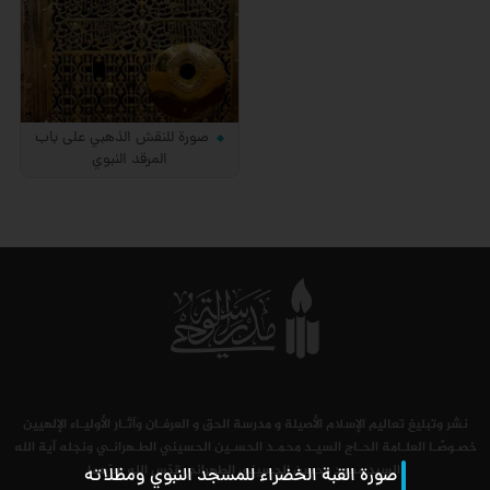
صورة للنقش الذهبي على باب
المرقد النبوي
نشر وتبليغ تعاليم الإسلام الأصيلة و مدرسة الحق و العرفـان وآثـار الأوليـاء الإلهيين
خصـوصًـا العلـامة الحـاج السيـد محمـد الحسـين الحسيني الطـهرانـي ونجله آية الله
السيد محمد محسن الحسيني الطهراني قدّس الله سرّهما.
صورة القبة الخضراء للمسجد النبوي ومظلاته