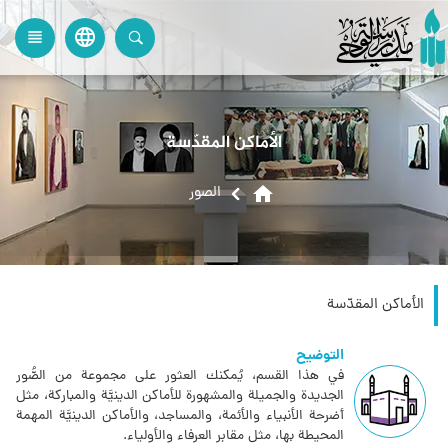
language
view_headline
close
search
الأماكن المقدّسة
home
الصور
الأماكن المقدّسة
التوضيح
في هذا القسم، يُمكنك العثور على مجموعة من الصُّور
الجديدة والجميلة والمشهورة للأماكن الدينيَّة والمباركة، مثل
أضرحة الأنبياء والأئمة، والمساجد، والأماكن الدينيَّة المهمة
المحيطة بها، مثل مقابر العرفاء والأولياء.