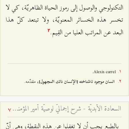
التكنولوجي والوصول إلى رموز الحياة الظاهريّة، كي لا
تخسر هذه الخسائر المعنويّة، ولا تبتعد كلّ هذا
البعد عن المراتب العليا من القِيم.
٢
Alexis carrel.‌
، مقدّمه.
انسان موجود ناشناخته [الإنسان ذلك المجهول]
السعادة الأبديّة - شرحٌ إجماليٌّ لوصيّة أمير المؤمنين للإمام الحسن المجتبى عليهما السّلام في حاضرين
7
بالطبع يجب أن لا تغفلوا عن هذه النقطة، وهي أنّ