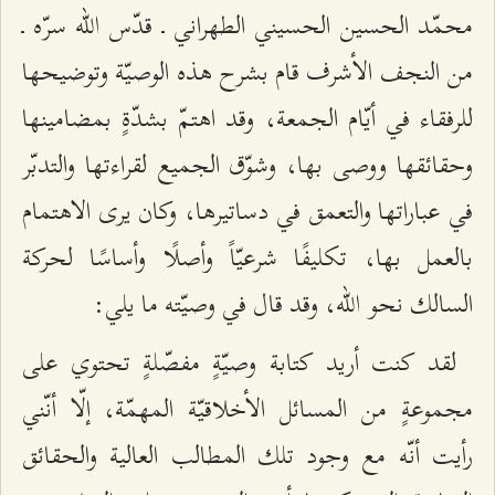
محمّد الحسين الحسيني الطهراني ـ قدّس الله سرّه ـ
من النجف الأشرف قام بشرح هذه الوصيّة وتوضيحها
للرفقاء في أيّام الجمعة، وقد اهتمّ بشدّةٍ بمضامينها
وحقائقها ووصى بها، وشوّق الجميع لقراءتها والتدبّر
في عباراتها والتعمق في دساتيرها، وكان يرى الاهتمام
بالعمل بها، تكليفًا شرعيّاً وأصلًا وأساسًا لحركة
السالك نحو الله، وقد قال في وصيّته ما يلي:
لقد كنت أريد كتابة وصيّةٍ مفصّلةٍ تحتوي على
مجموعةٍ من المسائل الأخلاقيّة المهمّة، إلّا أنّني
رأيت أنّه مع وجود تلك المطالب العالية والحقائق