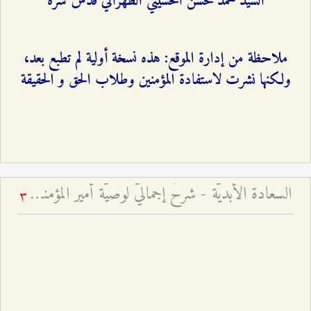
السيّد محمّد محسن الحسيني الطهراني قدّس سرّه
ملاحظة من إدارة الموقع: هذه نسخة أولية لم تطبع بعد،
ولكنها نشرت لاستفادة المؤمنين وطلاب الحق و الحقيقة
السعادة الأبديّة - شرحٌ إجماليٌّ لوصيّة أمير المؤمنين للإمام الحسن المجتبى عليهما السّلام في حاضرين
3