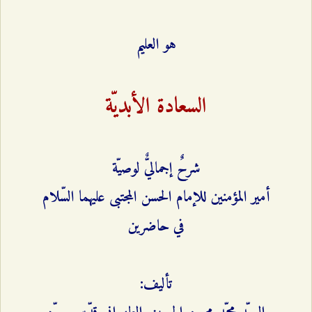
هو العليم
السعادة الأبديّة
شرحٌ إجماليٌّ لوصيّة
أمير المؤمنين للإمام الحسن المجتبى عليهما السّلام
في حاضرين
تأليف: