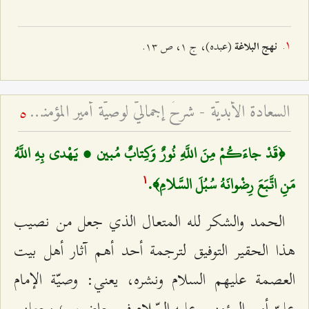
(عبده)، ج ۱، ص ۱٣.
نهج
البلاغة
السعادة الأبديّة - شرحٌ إجماليٌّ لوصيّة أمير المؤمنين للإمام الحسن المجتبى عليهما السّلام في حاضرين
5
﴿قَدْ جاءَكُمْ مِنَ اللَّهِ نُورٌ وَكِتابٌ مُبين ، يَهْدي بِهِ اللَّهُ
مَنِ اتَّبَعَ رِضْوانَهُ سُبُلَ السَّلامِ﴾.
۱
الحمد والشكر لله المتعال الذي جعل من نصيب
هذا الحقير التوفيق لترجمة أحد أهم آثار أهل بيت
العصمة عليهم السلام ونشره، يعني: وصيّة الإمام
عليّ أمير المؤمنين عليه السّلام في حاضرين؛ وجعلني