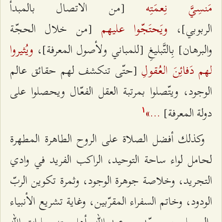
مَنسِيَّ نِعمَتِه
[من الاتصال بالمبدأ
ويَحتَجّوا عليهم
الربوبي]،
[من خلال الحجّة
ويُثيروا
والبرهان] بِالتَّبليغِ [للمباني ولأصول المعرفة]،
لهم دَفائِنَ العُقولِ
[حتّى تنكشف لهم حقائق عالم
الوجود، ويتّصلوا بمرتبة العقل الفعّال ويحصلوا على
...»
دولة المعرفة]
۱
وكذلك أفضل الصلاة على الروح الطاهرة المطهرة
لحامل لواء ساحة التوحيد، الراكب الفريد في وادي
التجريد، وخلاصة جوهرة الوجود، وثمرة تكوين الربّ
الودود، وخاتم السفراء المقرّبين، وغاية تشريع الأنبياء