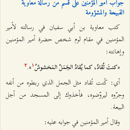
جواب أمير المؤمنين على قسم من رسالة معاوية
القبيحة والمشؤومة
كتب معاوية بن أبي سفيان في رسالته لأمير
المؤمنين في مقام لوم شخص حضرة أمير المؤمنين
وإهانته:
.
«كنتَ تُقادُ، كما يُقادُ الجَمَلُ المَخشوشُ
»
٢
۱
أي: كُنت تُقاد مثل الجمل الذي ربطوه من أنفه
وجرّوه ليروّضوه، فأخذوك إلى المسجد من أجل
البيعة.
وقال أمير المؤمنين في جوابه عليه: