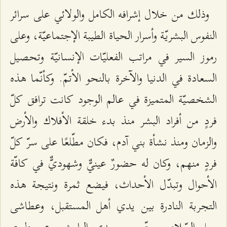
وذلك من خلال إشرافه الكامل والولائي على سرائر
النفوس البشريّة وأسرار الحياة الطيبة الإجتماعيّة، وعلى
رموز السير في مراتب الفعليّات الإنسانيّة وتحصيل
السعادة في الدنيا والآخرة بالنحو الأتمّ. وكأنّما هذه
الشخصيّة المتميزة في عالم الوجود كانت ترافق كلّ
فردٍ من أفراد البشر منذ بدء خلقة الأفلاك والأرض
والزمان ومنذ نشأة بني آدم، فكان مطّلعًا على سرّ كلّ
فردٍ منهم، وكان له حضورٌ عينيٌّ وشهوديٌّ في كافّة
الأحوال وتبدّل الأحداث، فيضع ثمرة ونتيجة هذه
التجربة النادرة بين يدي أهل المستقبل، وعطاشى