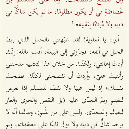
غَضاضَةٍ في أن يكون مظلومًا، ما لم يكن شاكّاً في
دينِه ولا مُرتابًا بِيَقينِه»
.
۱
أي: يا مُعاوية! لقد شبّهتني بالجمل الذي ربط
الحبل في أنفه، فجرّوني إلى البيعة، أقسم بالله! إنّك
أردتَ إهانتي، ولكنّك من خلال هذا التشبيه مدحتني
وأثنيتَ عليّ، وأردتَ أن تفضحني لكنّك فضحتَ
نفسك؛ إذ ليس عيبًا ولا نقصًا للمسلم إذا تعرض
للظلم وتمّ التعدّي عليه (بل النقص والخزي والعار
للظالم والمتعدّي،‌ وليس على من ظُلم)، وطالما أنّه لا
يوجد شكٌّ في دينه ولا يزال ثابتًا على معتقداته، ولم