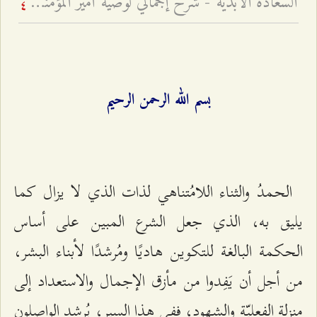
السعادة الأبديّة - شرحٌ إجماليٌّ لوصيّة أمير المؤمنين للإمام الحسن المجتبى عليهما السّلام في حاضرين
4
بسم الله الرحمن الرحيم
الحمدُ والثناء اللامُتناهي لذات الذي لا يزال كما
يليق به، الذي جعل الشرع المبين على أساس
الحكمة البالغة للتكوين هاديًا ومُرشدًا لأبناء البشر،
من أجل أن يَفِدوا من مأزق الإجمال والاستعداد إلى
منزلة الفعليّة والشهود، ففي هذا السير، يُرشد الواصلون