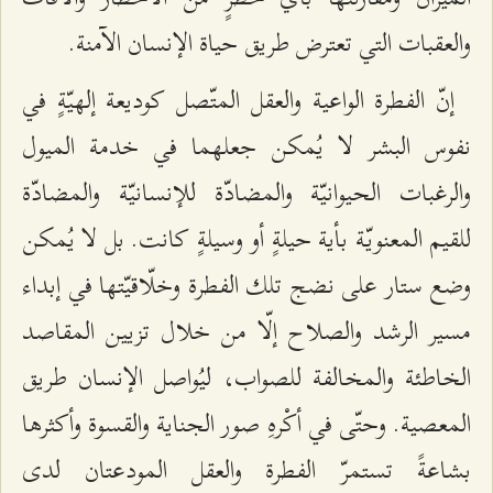
والعقبات التي تعترض طريق حياة الإنسان الآمنة.
إنّ الفطرة الواعية والعقل المتّصل كوديعة إلهيّةٍ في
نفوس البشر لا يُمكن جعلهما في خدمة الميول
والرغبات الحيوانيّة والمضادّة للإنسانيّة والمضادّة
للقيم المعنويّة بأية حيلةٍ أو وسيلةٍ كانت. بل لا يُمكن
وضع ستار على نضج تلك الفطرة وخلّاقيّتها في إبداء
مسير الرشد والصلاح إلّا من خلال تزيين المقاصد
الخاطئة والمخالفة للصواب، ليُواصل الإنسان طريق
المعصية. وحتّى في أكْرهِ صور الجناية والقسوة وأكثرها
بشاعةً تستمرّ الفطرة والعقل المودعتان لدى