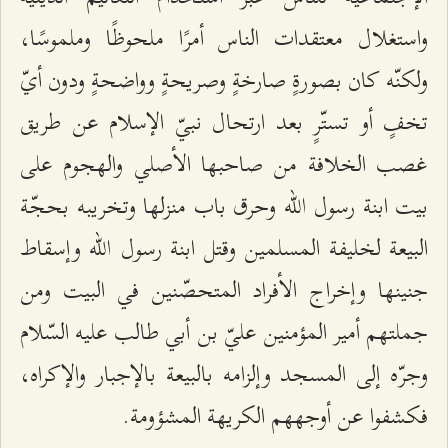
واستغلال معتقدات الناس أمرًا ملحوظًا وملموسًا،
ولكنّه كان بصورةٍ صارخةٍ وصريحةٍ وواضحةٍ ودون أيّ
تخفٍ أو تستّرٍ بعد ارتحال نبيّ الإسلام عن طريق
غصب الخلافة من صاحبها الأصلي والهجوم على
بيت ابنة رسول الله وحرق باب منزلها وتخريبه بحجّة
البيعة لخليفة المسلمين وقتل ابنة رسول الله وإسقاط
جنينها وإخراج الأفراد المتحصّنين في البيت ومن
جملتهم أمير المؤمنين عليّ بن أبي طالب عليه السّلام
وجرّه إلى المسجد وإلزامه بالبيعة بالإجبار والإكراه،
فكشفوا عن أوجههم الكريهة المشؤومة.