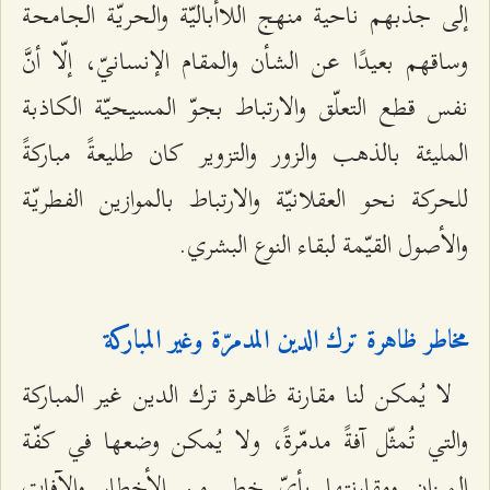
إلى جذبهم ناحية منهج اللاأباليّة والحريّة الجامحة
وساقهم بعيدًا عن الشأن والمقام الإنسانيّ، إلّا أنَّ
نفس قطع التعلّق والارتباط بجوّ المسيحيّة الكاذبة
المليئة بالذهب والزور والتزوير كان طليعةً مباركةً
للحركة نحو العقلانيّة والارتباط بالموازين الفطريّة
والأصول القيّمة لبقاء النوع البشري.
مخاطر ظاهرة ترك الدين المدمرّة وغير المباركة
لا يُمكن لنا مقارنة ظاهرة ترك الدين غير المباركة
والتي تُمثّل آفةً مدمّرةً، ولا يُمكن وضعها في كفّة
الميزان ومقارنتها بأيّ خطرٍ من الأخطار والآفات