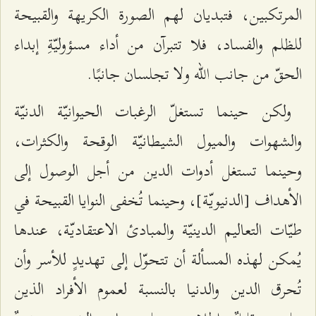
المرتكبين، فتبديان لهم الصورة الكريهة والقبيحة
للظلم والفساد، فلا تتبرآن من أداء مسؤوليّةِ إبداء
الحقّ من جانب الله ولا تجلسان جانبًا.
ولكن حينما تستغلّ الرغبات الحيوانيّة الدنيّة
والشهوات والميول الشيطانيّة الوقحة والكثرات،
وحينما تستغل أدوات الدين من أجل الوصول إلى
الأهداف [الدنيويّة]، وحينما تُخفى النوايا القبيحة في
طيّات التعاليم الدينيّة والمبادئ الاعتقاديّة، عندها
يُمكن لهذه المسألة أن تتحوّل إلى تهديدٍ للأسر وأن
تُحرق الدين والدنيا بالنسبة لعموم الأفراد الذين