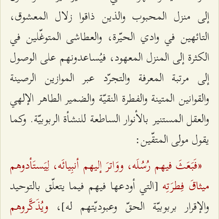
إلى منزل المحبوب والذين ذاقوا زلال المعشوق،
التائهين في وادي الحيّرة، والعطاشى المتوغّلين في
الكثرة إلى المنزل المعهود، فيُساعدونهم على الوصول
إلى مرتبة المعرفة والتجرّد عبر الموازين الرصينة
والقوانين المتينة والفطرة النقيّة والضمير الطاهر الإلهي
والعقل المستنير بالأنوار الساطعة للنشأة الربوبيّة. وكما
يقول مولى المتقّين:
«فَبَعَثَ فيهم رُسُلَه، ووَاترَ إليهم أنبِيائَه، لِيَستَأدوهم
ميثاقَ فِطرَتِه
[التي أودعها فيهم فيما يتعلّق بالتوحيد
ويُذَكَّروهم
والإقرار بربوبيّة الحقّ وعبوديّتهم له]،