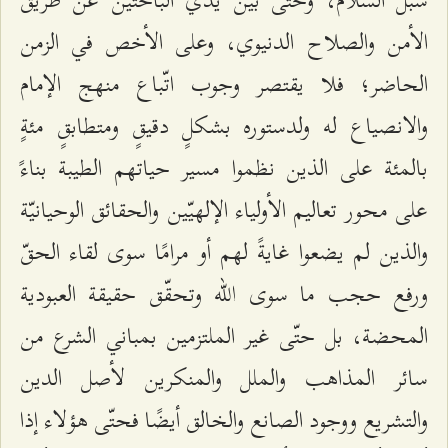
سبل السّلام، وحتّى بين يدي الباحثين عن طريق
الأمن والصلاح الدنيوي، وعلى الأخص في الزمن
الحاضر؛ فلا يقتصر وجوب اتّباع منهج الإمام
والانصياع له ولدستوره بشكلٍ دقيقٍ ومتطابقٍ مئةٍ
بالمئة على الذين نظموا مسير حياتهم الطيبة بناءً
على محور تعاليم الأولياء الإلهيّين والحقائق الوحيانيّة
والذين لم يضعوا غايةً لهم أو مرامًا سوى لقاء الحقّ
ورفع حجب ما سوى الله وتحقّق حقيقة العبودية
المحضة، بل حتّى غير الملتزمين بمباني الشرع من
سائر المذاهب والملل والمنكرين لأصل الدين
والتشريع ووجود الصانع والخالق أيضًا فحتّى هؤلاء إذا