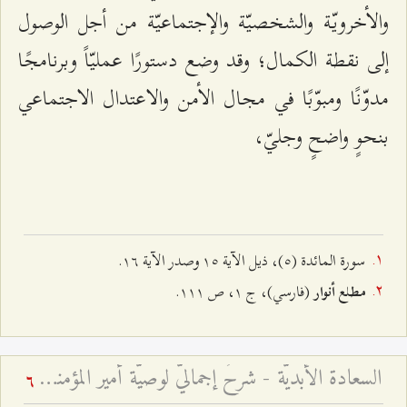
والأخرويّة والشخصيّة والإجتماعيّة من أجل الوصول
إلى نقطة الكمال؛ وقد وضع دستورًا عمليّاً وبرنامجًا
مدوّنًا ومبوّبًا في مجال الأمن والاعتدال الاجتماعي
بنحوٍ واضحٍ وجليّ،
سورة المائدة (٥)، ذيل الآية ۱٥ وصدر الآیة ۱٦.
(فارسي)، ج ۱، ص ۱۱۱.
مطلع أنوار
السعادة الأبديّة - شرحٌ إجماليٌّ لوصيّة أمير المؤمنين للإمام الحسن المجتبى عليهما السّلام في حاضرين
6