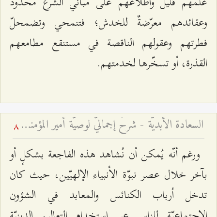
علمهم قليلٌ واطلاعهم على مباني الشرع محدودٌ
وعقائدهم معرّضةٌ للخدش؛ فتنمحي وتضمحلّ
فطرتهم وعقولهم الناقصة في مستنقع مطامعهم
القذرة، أو تسخّرها لخدمتهم.
السعادة الأبديّة - شرحٌ إجماليٌّ لوصيّة أمير المؤمنين للإمام الحسن المجتبى عليهما السّلام في حاضرين
8
ورغم أنّه يُمكن أن نُشاهد هذه الفاجعة بشكلٍ أو
بآخر خلال عصر نبوّة الأنبياء الإلهيّين، حيث كان
تدخل أرباب الكنائس والمعابد في الشؤون
الإجتماعيّة للناس عبر استخدام التعاليم الدينيّة