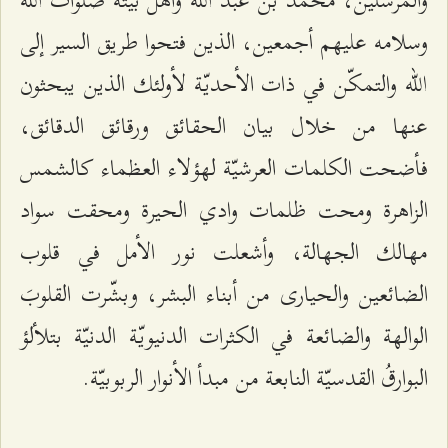
والمرسلين، محمّد بن عبد الله وأهل بيته صلوات الله
وسلامه عليهم أجمعين، الذين فتحوا طريق السير إلى
الله والتمكّن في ذات الأحديّة لأولئك الذين يبحثون
عنها من خلال بيان الحقائق ورقائق الدقائق،
فأضحت الكلمات العرشيّة لهؤلاء العظماء كالشمس
الزاهرة ومحت ظلمات وادي الحيرة ومحقت سواد
مهالك الجهالة، وأشعلت نور الأمل في قلوب
الضائعين والحيارى من أبناء البشر، وبشّرت القلوبَ
الوالهة والضائعة في الكثرات الدنيويّة الدنيّة بتلألؤ
البوارقُ القدسيّة النابعة من مبدأ الأنوار الربوبيّة.