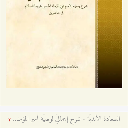
السعادة الأبديّة - شرحٌ إجماليٌّ لوصيّة أمير المؤمنين للإمام الحسن المجتبى عليهما السّلام في حاضرين
2