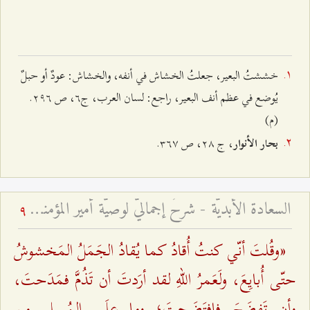
خششتُ البعير، جعلتُ الخشاش في أنفه، والخشاش: عودٌ أو حبلٌ
يُوضع في عظم أنف البعير، راجع: لسان العرب، ج٦، ص ٢٩٦.
(م)
، ج ٢۸، ص ٣٦۷.
بحار الأنوار
السعادة الأبديّة - شرحٌ إجماليٌّ لوصيّة أمير المؤمنين للإمام الحسن المجتبى عليهما السّلام في حاضرين
9
«وقُلتَ أنّي كنتُ أُقادُ كما يُقادُ الجَمَلُ المَخشوشُ
حتّى أُبايِعَ، ولَعَمرُ اللهِ لقد أرَدتَ أن تَذُمَّ فمَدَحتَ،
وأن تَفضَحَ فافتَضَحتَ؛ وما علَی المُسلمِ مِن