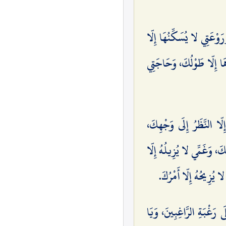
وْعَتِي لا يُسَكِّنُهَا إِلّا
ُّهَا إِلّا طَوْلُكَ، وَحَاجَتِي
ِلّا النَّظَرُ إِلَى وَجْهِكَ،
كَ، وَغَمِّي لا يُزِيلُهُ إِلّا
 يُزِيحُهُ إِلّا أَمْرُكَ.
ى رَغْبَةِ الرَّاغِبِينَ، وَيَا