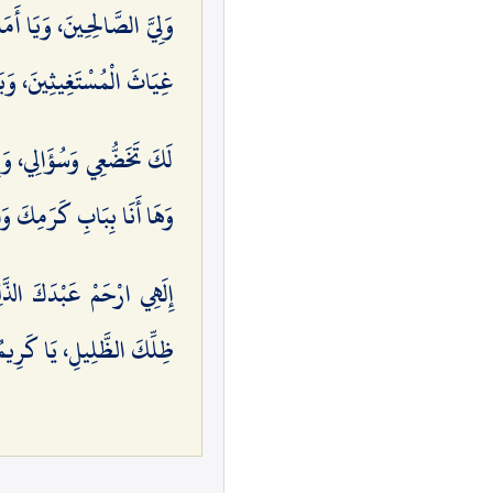
وَلِيَّ الصَّالِحِينَ، وَيَا أَم
غِيَاثَ الْمُسْتَغِيثِينَ، وَيَا
لَكَ تَخَضُّعِي وَسُؤَالِي، وَإِ
وَهَا أَنَا بِبَابِ كَرَمِكَ وَا
إِلَهِي ارْحَمْ عَبْدَكَ الذَّل
ظِلِّكَ الظَّلِيلِ، يَا كَرِيمُ ي