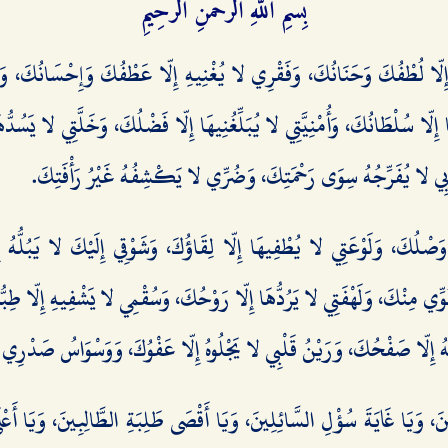
بِسْمِ اللَّهِ الرَّحْمَنِ الرَّحِيمِ
إِلّا لُطْفُكَ وَحَنَانُكَ، وَفَقْرِي لا يُغْنِيهِ إِلّا عَطْفُكَ وَإِحْسَانُكَ، وَرَ
َا إِلّا سُلْطَانُكَ، وَأُمْنِيَّتِي لا يُبَلِّغُنِيهَا إِلّا فَضْلُكَ، وَخَلَّتِي لا يَسُد
بِي لا يُفَرِّجُهُ سِوَى رَحْمَتِكَ، وَضُرِّي لا يَكْشِفُهُ غَيْرُ رَأْفَتِكَ.
ا وَصْلُكَ، وَلَوْعَتِي لا يُطْفِيهَا إِلّا لِقَاؤُكَ، وَشَوْقِي إِلَيْكَ لا يَبُلُّهُ إ
وِّي مِنْكَ، وَلَهْفَتِي لا يَرُدُّهَا إِلّا رَوْحُكَ، وَسُقْمِي لا يَشْفِيهِ إِلّا طِبُّ
هُ إِلّا صَفْحُكَ، وَرَيْنُ قَلْبِي لا يَجْلُوهُ إِلّا عَفْوُكَ، وَوَسْوَاسُ صَدْرِي لا
نَ، وَيَا غَايَةَ سُؤْلِ السَّائِلِينَ، وَيَا أَقْصَى طَلِبَةِ الطَّالِبِينَ، وَيَا أَعْلَ