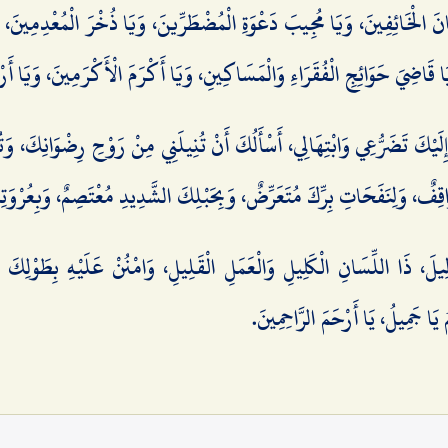
َانَ الْخَائِفِينَ، وَيَا مُجِيبَ دَعْوَةِ الْمُضْطَرِّينَ، وَيَا ذُخْرَ الْمُعْدِمِينَ، وَ
 قَاضِيَ حَوَائِجِ الْفُقَرَاءِ وَالْمَسَاكِينِ، وَيَا أَكْرَمَ الْأَكْرَمِينَ، وَيَا أَرْح
لَيْكَ تَضَرُّعِي وَابْتِهَالِي، أَسْأَلُكَ أَنْ تُنِيلَنِي مِنْ رَوْحِ رِضْوَانِكَ، وَتُدِي
قِفٌ، وَلِنَفَحَاتِ بِرِّكَ مُتَعَرِّضٌ، وَبِحَبْلِكَ الشَّدِيدِ مُعْتَصِمٌ، وَبِعُرْوَت
ِيلَ، ذَا اللِّسَانِ الْكَلِيلِ وَالْعَمَلِ الْقَلِيلِ، وَامْنُنْ عَلَيْهِ بِطَوْلِكَ 
َا جَمِيلُ، يَا أَرْحَمَ الرَّاحِمِينَ.