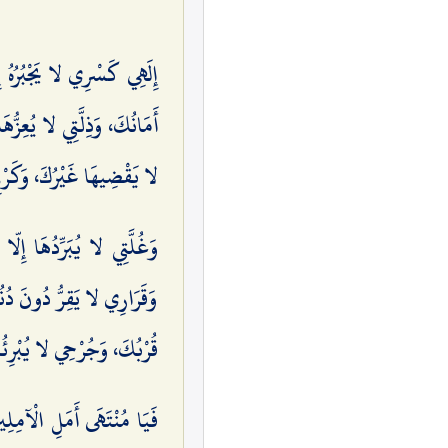
إِلَهِي كَسْرِي لا يَجْبُرُهُ 
أَمَانُكَ، وَذِلَّتِي لا يُعِزُّه
لا يَقْضِيهَا غَيْرُكَ، وَكَرْ
وَغُلَّتِي لا يُبَرِّدُهَا إِلّ
وَقَرَارِي لا يَقِرُّ دُونَ دُنُ
قُرْبُكَ، وَجُرْحِي لا يُبْرِئُ
فَيَا مُنْتَهَى أَمَلِ الْآمِلِي