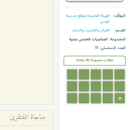
المؤلّف
الهیئة العلمیة لموقع مدرسة
الوحي
القسم
القرآن والحديث والدعاء
المجموعة
المناجيات الخمس عشرة
العدد التسلسلي
11
مقالات مجموعة (15 مقالة)
5
4
3
2
1
10
9
8
7
6
15
14
13
12
11
مناجاة المفتقرين