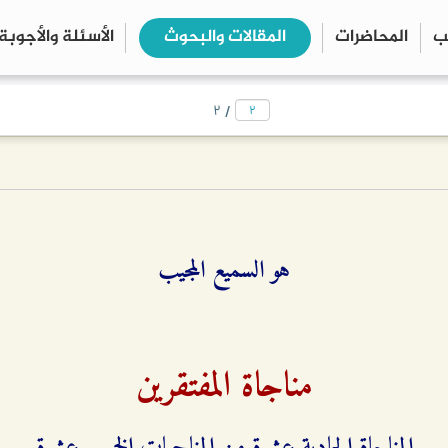
ب
المحاضرات
المقالات والبحوث
الأسئلة والأجوبة
close
search
/
۲
هو السمیع المجیب
مناجاة المفتقرين