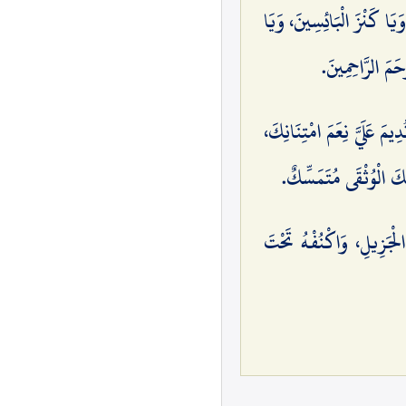
يَا كَنْزَ الْبَائِسِينَ، وَيَا
َمَ الرَّاحِمِينَ.
مَ عَلَيَّ نِعَمَ امْتِنَانِكَ،
ِكَ الْوُثْقَى مُتَمَسِّكٌ.
الْجَزِيلِ، وَاكْنُفْهُ تَحْتَ