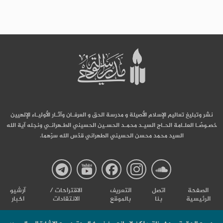
نشر وتبليغ تعاليم الإسلام الأصيلة و مدرسة الحق و العرفـان وآثـار الأوليـاء الإلهيين
خصـوصًـا العلـامة الحـاج السيـد محمـد الحسـين الحسيني الطـهرانـي ونجله آية الله
السيد محمد محسن الحسيني الطهراني قدّس الله سرّهما.
صفحة
صفحة
صفحة
صفحة
صفحة
الصفحة
اتصل
التعریف
الاقتراحات /
آرشیو
الرئيسية
بنا
بالموقع
الانتقادات
اخبار
مدرسة
مدرسة
مدرسة
مدرسة
مدرس