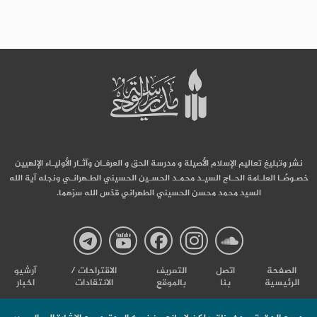
نشر وتبليغ تعاليم الإسلام الأصيلة و مدرسة الحق و العرفـان وآثـار الأوليـاء الإلهيين
خصـوصًـا العلـامة الحـاج السيـد محمـد الحسـين الحسيني الطـهرانـي ونجله آية الله
السيد محمد محسن الحسيني الطهراني قدّس الله سرّهما.
صفحة
صفحة
صفحة
صفحة
صفحة
الصفحة
اتصل
التعریف
الاقتراحات /
آرشیو
الرئيسية
بنا
بالموقع
الانتقادات
اخبار
مدرسة
مدرسة
مدرسة
مدرسة
مدرس