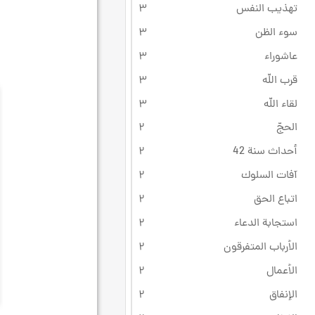
تهذيب النفس
۳
سوء الظن
۳
عاشوراء
۳
قرب الله
۳
لقاء الله
۳
الحجّ
۲
أحداث سنة 42
۲
آفات السلوك
۲
اتباع الحق
۲
استجابة الدعاء
۲
الأرباب المتفرقون
۲
الأعمال
۲
الإنفاق
۲