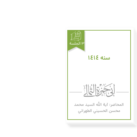
۳ الجلسة
سنه ۱٤۱٤
المحاضر: آية الله السيد محمد
محسن الحسيني الطهراني