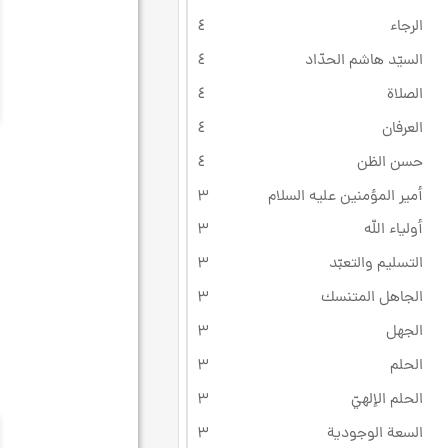
الرجاء
٤
السيّد هاشم الحدّاد
٤
الصلاة
٤
العرفان
٤
حسن الظن
٤
أمير المؤمنين عليه السلام
۳
أولياء الله
۳
التسليم والتعبّد
۳
الجاهل المتنسك
۳
الجهل
۳
الحلم
۳
الحلم الإلهيّ
۳
السعة الوجودية
۳