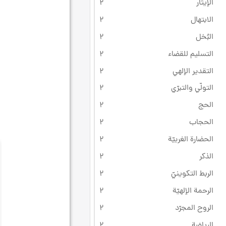
الإيثار
۲
الابتهال
۲
البُخل
۲
التسليم للقضاء
۲
التقدير الإلهي
۲
التولّي والتبرّي
۲
الحج
۲
الحجاب
۲
الحضارة الغربيّة
۲
الذكر
۲
الربط التكوينيّ
۲
الرحمة الإلهيّة
۲
الروح المجرّد
۲
الرياضة
۲