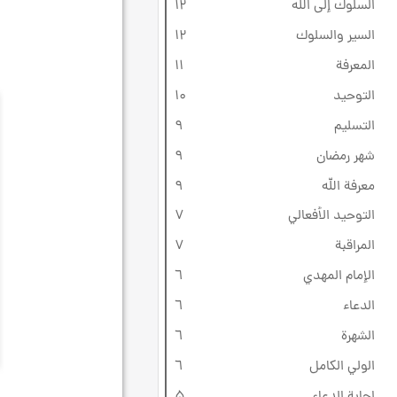
السلوك إلى الله
۱۲
السير والسلوك
۱۲
المعرفة
۱۱
التوحيد
۱۰
التسليم
٩
شهر رمضان
٩
معرفة الله
٩
التوحيد الأفعالي
۷
المراقبة
۷
الإمام المهدي
٦
الدعاء
٦
الشهرة
٦
الولي الكامل
٦
إجابة الدعاء
۵