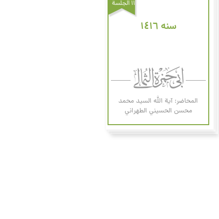
۱۱ الجلسة
سنه ۱٤۱٦
المحاضر: آية الله السيد محمد
محسن الحسيني الطهراني