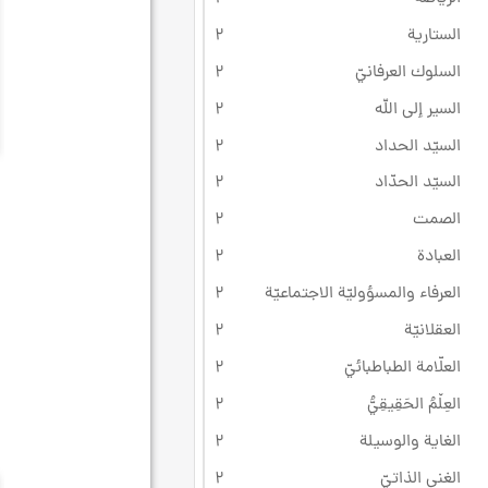
الستارية
۲
السلوك العرفانيّ
۲
السير إلى الله
۲
السيّد الحداد
۲
السيّد الحدّاد
۲
الصمت
۲
العبادة
۲
العرفاء والمسؤوليّة الاجتماعيّة
۲
العقلانيّة
۲
العلّامة الطباطبائيّ
۲
العِلْمُ الحَقِيقِيُّ
۲
الغاية والوسيلة
۲
الغنى الذاتيّ
۲