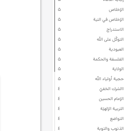
الإخلاص
۵
الإخلاص في النية
۵
الاستدراج
۵
التوكّل على الله
۵
العبودية
۵
الفلسفة والحكمة
۵
الولاية
۵
حجية أولياء الله
۵
االشرك الخفيّ
٤
الإمام الحسين
٤
التربية الإلهيّة
٤
التواضع
٤
الذنوب والتوبة
٤