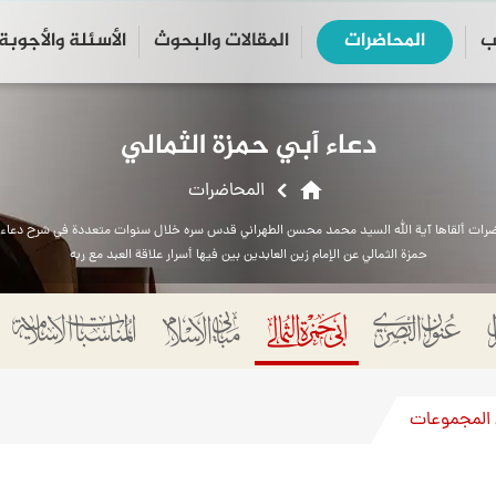
ب
المحاضرات
المقالات والبحوث
الأسئلة والأجوبة
close
search
دعاء أبي حمزة الثمالي
home
المحاضرات
رات ألقاها آية الله السيد محمد محسن الطهراني قدس سره خلال سنوات متعددة في شرح دعاء 
حمزة الثمالي عن الإمام زين العابدين بين فيها أسرار علاقة العبد مع ربه
المجموعات