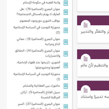
ولاية‌ الفقيه‌ في‌ حكومة‌ الإسلام
عنوان البصري (المحاضرة 70) : هل
العارف لا يهتمّ بالمسائل الاجتماعيّة؟
عواقب الشورى مع وجود المعصوم
محوريّة التوحيد في السياسة الإسلاميّة
والتفكّر والتدبير
(2)
عنوان البصري (المحاضرة 12) : معاني
الذكر ومراتبه
عنوان البصري (المحاضرة 41) : الحقائق
والاعتباريّات
الشورى، تاريخها عند فقهاء الإماميّة،
والتنظيم لأنّ عالم
أهميّتها ومشروعيّتها
محوريّة التوحيد في السياسة الإسلاميّة
(1)
عاشوراء بين العقلانيّة والمشاعر
سبيل الفلاح (المحاضرة 5) : أركان
سه تدبيرًا واستناد
المراقبة الخمسة
عنوان البصري (المحاضرة 27) : السير