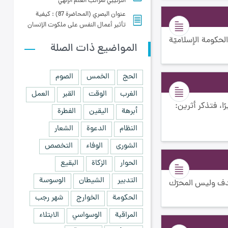
الترتيبي لمراتب العلم الإلهي
عنوان البصري (المحاضرة 87) : كيفية
تأثير أعمال النفس على ملكوت الإنسان
لحكومة الإسلاميّة
المواضيع ذات الصلة
الحج
الخمس
الصوم
الغرب
الوقت
القبر
العمل
ًا، فتذكر أثرين:
أبرهة
اليقين
الفطرة
النظام
الدعوة
الشعار
الشورى
الوفاء
التخصص
الحوار
الزكاة
البقيع
التدبير
الشيطان
الوسوسة
لهدف وليس المحرّك
الحكومة
الخوارج
شهر رجب
المراقبة
الوسواسي
الابتلاء