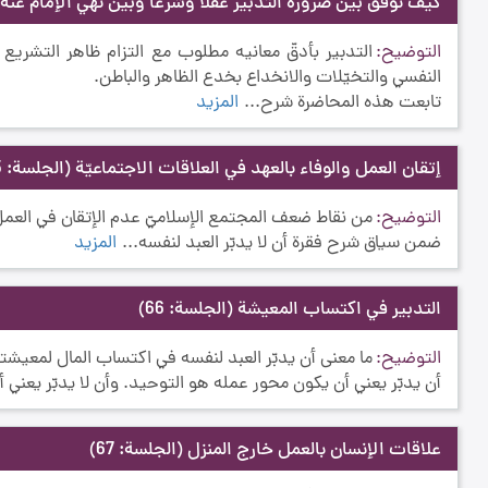
كيف نوفّق بين ضرورة التدبير عقلاً وشرعًا وبين نهي الإمام عنه
التوضيح
التدبير بأدقّ معانيه مطلوب مع التزام ظاهر التشريع و
النفسي والتخيّلات والانخداع بخدع الظاهر والباطن.
تابعت هذه المحاضرة شرح...
المزيد
إتقان العمل والوفاء بالعهد في العلاقات الاجتماعيّة
(الجلسة: 65)
التوضيح
من نقاط ضعف المجتمع الإسلاميّ عدم الإتقان في العمل و
ضمن سياق شرح فقرة أن لا يدبّر العبد لنفسه...
المزيد
التدبير في اكتساب المعيشة
(الجلسة: 66)
التوضيح
ما معنى أن يدبّر العبد لنفسه في اكتساب المال لمعيشته؟
أن يدبّر يعني أن يكون محور عمله هو التوحيد. وأن لا يدبّر يعني أ
علاقات الإنسان بالعمل خارج المنزل
(الجلسة: 67)