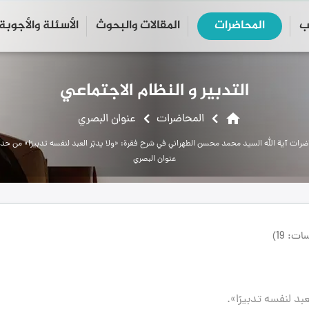
ب
المحاضرات
المقالات والبحوث
الأسئلة والأجوبة
close
search
التدبير و النظام الاجتماعي
home
المحاضرات
عنوان البصري
رات آية الله السيد محمد محسن الطهراني في شرح فقرة: «ولا يدبّر العبد لنفسه تدبيرًا» من ح
عنوان البصري
ت: 19)
بد لنفسه تدبيرًا».