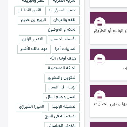
الحرية الفكرية
النصر والهزيمة
تحمل المسؤولية
الأمن الأخلاقي
الفقه والعرفان
الربيع بن خثيم
الحكم و الموضوع
ع الواقع أو الطريق
الأسماء الحسنى
التدبير الإلهيّ
المدبّرات أمرًا
عهد مالك الأشتر
هدف أولياء الله
ا.
الحركة الدستورية
التكوين والتشريع
الإتقان في العمل
العمل وجمع المال
وبها ينتهي الحديث
المشيئة الإلهيّة
الميرزا الشيرازي
الاستطاعة في الحج
الآخوند الخراساني