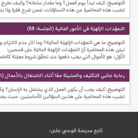
التوضيح
كيف نبدأ يوم العمل؟ وما مقدار ساعاته؟ وكيف نخرج إل
تجيب هذه المحاضرة عن هذه التساؤلات، ضمن شرح فقرة ولا يدبّر
التعهّدات الإلهيّة في الأمور المالية
(الجلسة: 68)
التوضيح
ما هي التعهّدات الإلهيّة الماليّة؟ وما آثار عدم الالتزام به
تبيّن هذه المحاضرة أنّ التعهّدات الإلهيّة الماليّة على قسمين:
الأوّل: هو الأموال التي يجب دفعها عند تحقّق شروط معيّنة كالخمس
رعاية جانبي التكليف والمشيئة معًا أثناء الاشتغال بالأعمال
(ال
التوضيح
كيف يجب أن يكون العمل الذي يشتغل به الإنسان؟ وكي
تجيب هذه المحاضرة على هذين السؤالين الأساسيّين، حيث يجب أ
تابع مدرسة الوحي على: