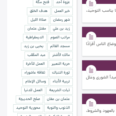
غزوة أحد
فتح مكّة
ما يناسب التوحيد،
خير العمل
هدف الخلق
شهر رمضان
صلاة الليل
زيد بن علي
مقتل عثمان
مراتب الصوم
الديمقراطية
ضاع الناس أفرادًا
مسجد القائم
يحيى بن زيد
مالك الأشتر
عبد المطّلب
حرية التعبير
العمل للآخرة
ثورة التنباك
ثقافة عاشوراء
 مبدأ الشورى وعلل
تربية الأبناء
وسائل الإعلام
ثبات الشريعة
العمل للدنيا
عثمان بن عفان
صلح الحديبيّة
الذنوب والتوبة
محورية التوحيد
 بالعهود والشروط،