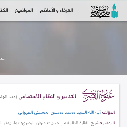
العرفاء و الأعاظم
المواضیع
الكت
محاض
التدبير و النظام الاجتماعي
(عدد الجلسا
المؤلّف
آية الله السيد محمد محسن الحسيني الطهراني
التوضيح
شرح الفقرة التالية من حديث عنوان البصري: «ولا يدبّر الع