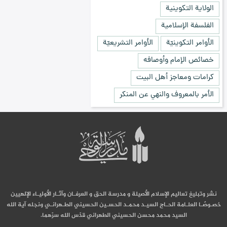
الولاية التكوينية
الفلسفة الإسلامية
الأوامر التكوينيّة
الأوامر التشريعيّة
خصائص الإمام وأوصافه
كرامات ومعاجز أهل البيت
الأمر بالمعروف والنهي عن المنكر
نشر وتبليغ تعاليم الإسلام الأصيلة و مدرسة الحق و العرفـان وآثـار الأوليـاء الإلهيين
خصـوصًـا العلـامة الحـاج السيـد محمـد الحسـين الحسيني الطـهرانـي ونجله آية الله
السيد محمد محسن الحسيني الطهراني قدّس الله سرّهما.