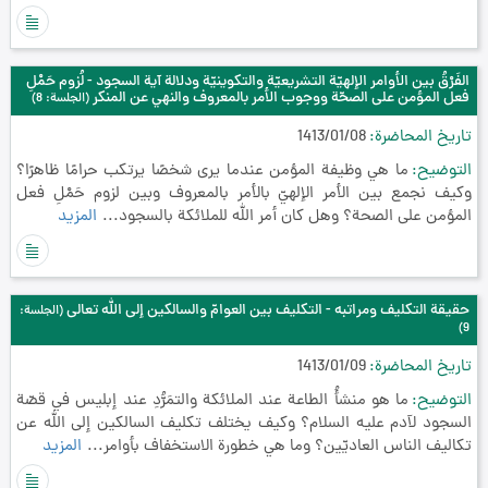
الفَرْقُ بين الأوامر الإلهيّة التشريعيّة والتكوينيّة ودلالة آية السجود - لُزوم حَمْلِ
فعل المؤمن على الصحّة ووجوب الأمر بالمعروف والنهي عن المنكر
(الجلسة: 8)
تاريخ المحاضرة
1413/01/08
التوضيح
ما هي وظيفة المؤمن عندما يرى شخصًا يرتكب حرامًا ظاهرًا؟
وكيف نجمع بين الأمر الإلهيّ بالأمر بالمعروف وبين لزوم حَمْلِ فعل
المؤمن على الصحة؟ وهل كان أمر الله للملائكة بالسجود...
المزيد
حقيقة التكليف ومراتبه - التكليف بين العوامّ والسالكين إلى الله تعالى
(الجلسة:
9)
تاريخ المحاضرة
1413/01/09
التوضيح
ما هو منشأُ الطاعة عند الملائكة والتمَرُّدِ عند إبليس في قصّة
السجود لآدم عليه السلام؟ وكيف يختلف تكليف السالكين إلى الله عن
تكاليف الناس العاديّين؟ وما هي خطورة الاستخفاف بأوامر...
المزيد