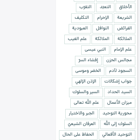
الأخلاق
التعبّد
التقرّب
الشريعة
الإحرام
التكليف
الفرائض
النوافل
العبودية
الملائكة
الملائكة
علم الغيب
علم الإمام
النبي عيسى
مجالس الحزن
إفشاء السرّ
السجود لآدم
الخضر وموسى
جواب إشكالات
الإذن الإلهي
السيد الحداد
السير والسلوك
ميزان الأعمال
علم الله تعالى
محورية التوحيد
الجبر والاختيار
السلوك إلى الله
العرفان الشيعيّ
التوحيد الأفعالي
الحفاظ على الحال