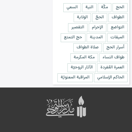
الحج
مكّة
النية
السعي
الطواف
الحجّ
الولاية
التواضع
الإحرام
التقصير
الميقات
المدينة
حج التمتع
أسرار الحج
صلاة الطواف
طواف النساء
مكة المكرمة
العمرة المُفردة
الآثار الروحيّة
الحاكم الإسلامي
المراقبة المعنويّة