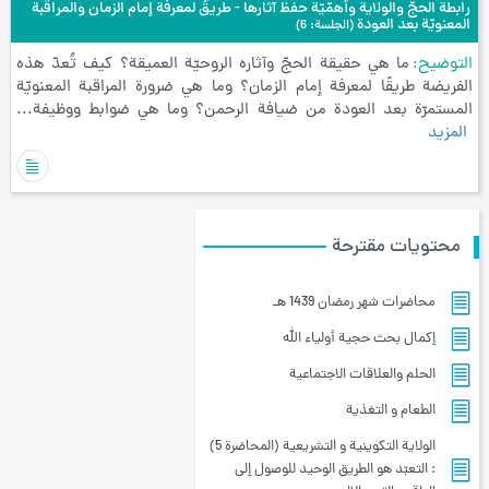
رابطة الحجّ والولاية وأهمّيّة حفظ آثارها - طريقٌ لمعرفة إمام الزمان والمراقبة
المعنويّة بعد العودة
(الجلسة: 6)
التوضيح
ما هي حقيقة الحجّ وآثاره الروحيّة العميقة؟ كيف تُعدّ هذه
الفريضة طريقًا لمعرفة إمام الزمان؟ وما هي ضرورة المراقبة المعنويّة
المستمرّة بعد العودة من ضيافة الرحمن؟ وما هي ضوابط ووظيفة...
المزيد
محتويات مقترحة
محاضرات شهر رمضان 1439 هـ
إكمال بحث حجية أولياء الله
الحلم والعلاقات الاجتماعية
الطعام و التغذية
الولاية التكوينية و التشريعية (المحاضرة 5)
: التعبّد هو الطريق الوحيد للوصول إلى