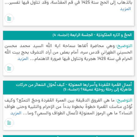
بالذهاب إلى الحج سنة 1425 في قم المقدّسة، وقد تناول فيها تفسير...
المزيد
الحجّ و آثاره الملكوتيّة - الجلسة الرابعة
(الجلسة: 4)
التوضيح
وهي محاضرة ألقاها سماحة آية الله السيد محمد محسن
الحسيني الطهراني قدس سره، أمام بعض من أراد التشرف بحج بيت الله
الحرام في سنة 1426 هجرية وتناول فيها ضرورة الاهتمام...
المزيد
أعمال العُمرة المُفردة وأسرارها المعنويّة - كيف نُحوّل الشعائر من حركات
ظاهريّة إلى رحلة روحيّة عميقة؟
(الجلسة: 5)
التوضيح
ما هي الفروق الدقيقة بين العمرة المُفردة وحجّ التمتّع؟ وكيف
نُؤدّي مناسك العُمرة خطوةً بخطوة بدءاً من الإحرام والتلبية وحتى طواف
النساء؟ ما هي الرموز المعنويّة لأعمال الطواف والسعي؟ وما...
المزيد