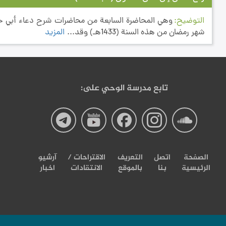
التوضيح
وهي المحاضرة السابعة من محاضرات شرح دعاء أبي حم
شهر رمضان من هذه السنة (1433هـ) وقد...
المزيد
تابع مدرسة الوحي على:
صفحة
صفحة
صفحة
صفحة
صفحة
مدرسة
مدرسة
مدرسة
مدرسة
مدرسة
الصفحة
اتصل
التعریف
الاقتراحات /
آرشیو
الرئيسية
بنا
بالموقع
الانتقادات
اخبار
الوحی
الوحی
الوحی
الوحی
الوحی
علی
علی
علی
علی
علی