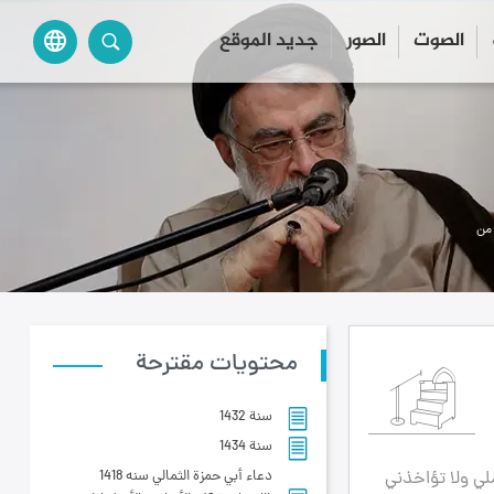
الصوت
الصور
جديد الموقع
language
 من
محتويات مقترحة
سنة 1432
سنة 1434
ي ولا تؤاخذني
دعاء أبي حمزة الثمالي سنه 1418