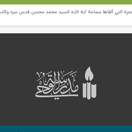
زة التي ألقاها سماحة آية اللـه السيد محمد محسن قدس سره وكانت