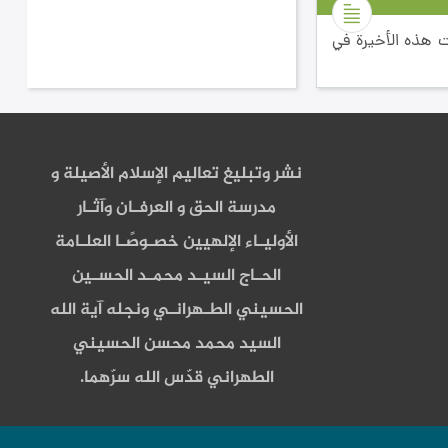
 هذه الأخيرة في
نشر وتبليغ تعاليم الإسلام الأصيلة و
مدرسة الحق و العرفـان وآثـار
الأوليـاء الإلهيين خصـوصًـا العلـامة
الحـاج السيـد محمـد الحسـين
الحسيني الطـهرانـي ونجله آية الله
السيد محمد محسن الحسيني
الطهراني قدّس الله سرّهما.