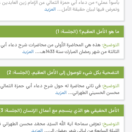
بأسوأ عملي» من دعاء أبي حمزة الثمالي عن الإمام زين العابدين ع
وتعرض فيها لبيان حقيقة الأمل...
المزيد
ما هو الأمل العظيم؟
(الجلسة: 1)
التوضيح
هذه هي المحاضرة الأولى من محاضرات شرح دعاء أبي حم
الثالثة من شهر رمضان المبارك سنة 1433هـ،...
المزيد
التضحية بكل شيء للوصول إلى الأمل العظيم.
(الجلسة: 2)
التوضيح
محسن الحسيني الطهراني...
المزيد
الأمل الحقيقي هو الذي ينسجم مع أعمال الإنسان
(الجلسة: 3)
التوضيح
تعرّض سماحة آية الله السيّد محمّد محسن الطهراني 
الليلة السابعة من ليالي شهر رمضان إلى...
المزيد