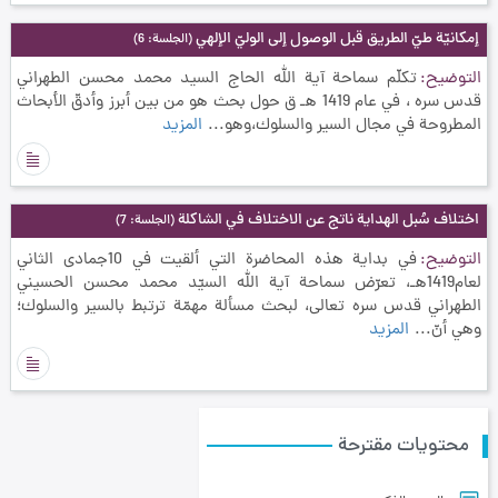
إمكانيّة طيّ الطريق قبل الوصول إلى الوليّ الإلهي
(الجلسة: 6)
التوضيح
تكلّم سماحة آية الله الحاج السيد محمد محسن الطهراني
قدس سره ، في عام 1419 هـ ق حول بحث هو من بين أبرز وأدقّ الأبحاث
المطروحة في مجال السير والسلوك،وهو...
المزيد
اختلاف سُبل الهداية ناتج عن الاختلاف في الشاكلة
(الجلسة: 7)
التوضيح
في بداية هذه المحاضرة التي ألقيت في 10جمادى الثاني
لعام1419هـ، تعرّض سماحة آية الله السيّد محمد محسن الحسيني
الطهراني قدس سره تعالى، لبحث مسألة مهمّة ترتبط بالسير والسلوك؛
وهي أنّ...
المزيد
محتويات مقترحة