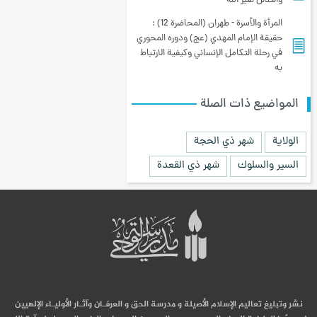
والتذلّل لغير الله
المرأة والأسرة - طهران (المحاضرة 12) :
حقيقة الإمام المهدي (عج) ودوره المحوري
في رحلة التكامل الإنساني وكيفية الارتباط
به
المواضيع ذات الصلة
الولاية
شهر ذي الحجة
السير والسلوك
شهر ذي القعدة
نشر وتبليغ تعاليم الإسلام الأصيلة و مدرسة الحق و العرفـان وآثـار الأوليـاء الإلهيين