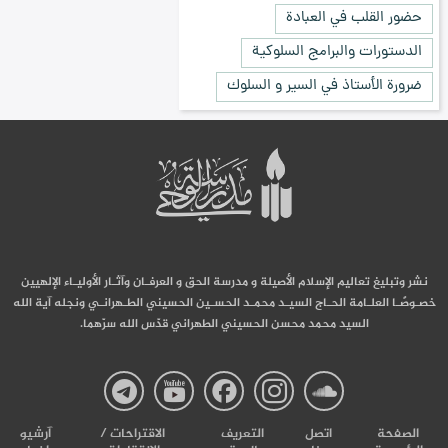
حضور القلب في العبادة
الدستورات والبرامج السلوكية
ضرورة الأستاذ في السير و السلوك
نشر وتبليغ تعاليم الإسلام الأصيلة و مدرسة الحق و العرفـان وآثـار الأوليـاء الإلهيين
خصـوصًـا العلـامة الحـاج السيـد محمـد الحسـين الحسيني الطـهرانـي ونجله آية الله
السيد محمد محسن الحسيني الطهراني قدّس الله سرّهما.
صفحة
صفحة
صفحة
صفحة
صفحة
الصفحة
اتصل
التعریف
الاقتراحات /
آرشیو