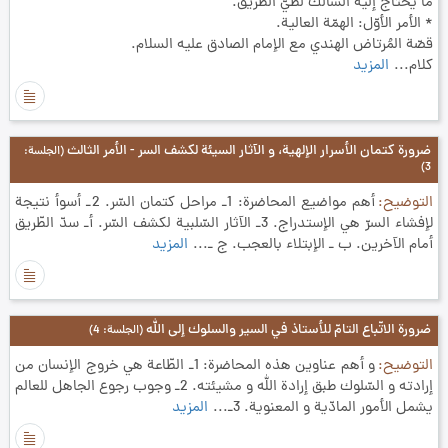
ما يحتاج إليه السالك لطيّ الطريق.
* الأمر الأوّل: الهمّة العالية.
قصّة المُرتاض الهندي مع الإمام الصادق عليه السلام.
كلام...
المزيد
ضرورة كتمان الأسرار الإلهية، و الآثار السيئة لكشف السر - الأمر الثالث
(الجلسة:
3)
التوضيح
أهم مواضيع المحاضرة: 1ـ مراحل کتمان السّر. 2ـ أسوأ نتیجة
لإفشاء السرّ هي الإستدراج. 3ـ الآثار السّلبیة لکشف السّر. أـ سدّ الطّریق
أمام الآخرین. ب ـ الإبتلاء بالعجب. ج ـ...
المزيد
ضرورة الاتّباع التامّ للأستاذ في السير والسلوك إلى الله
(الجلسة: 4)
التوضيح
و أهم عناوين هذه المحاضرة: 1ـ الطّاعة هي خروج الإنسان من
إرادته و السّلوك طبق إرادة الله و مشيئته. 2ـ وجوب رجوع الجاهل للعالم
يشمل الأمور المادّية و المعنوية. 3ـ...
المزيد