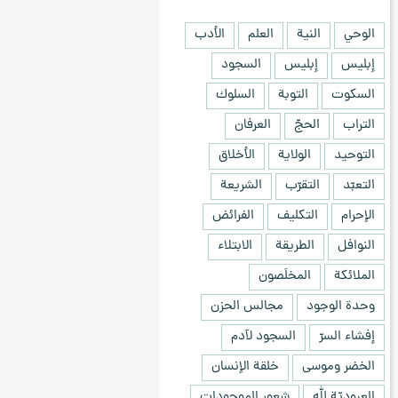
الوحي
النية
العلم
الأدب
إبليس
إبليس
السجود
السكوت
التوبة
السلوك
التراب
الحجّ
العرفان
التوحيد
الولاية
الأخلاق
التعبّد
التقرّب
الشريعة
الإحرام
التكليف
الفرائض
النوافل
الطريقة
الابتلاء
الملائكة
المخلَصون
وحدة الوجود
مجالس الحزن
إفشاء السرّ
السجود لآدم
الخضر وموسى
خلقة الإنسان
العبوديّة لله
شعور الموجودات