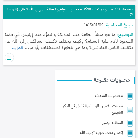
حقيقة التكليف ومراتبه - التكليف بين العوامّ والسالكين إلى الله تعالى
(الجلسة:
9)
تاريخ المحاضرة
1413/01/09
التوضيح
ما هو منشأُ الطاعة عند الملائكة والتمَرُّدِ عند إبليس في قصّة
السجود لآدم عليه السلام؟ وكيف يختلف تكليف السالكين إلى الله عن
تكاليف الناس العاديّين؟ وما هي خطورة الاستخفاف بأوامر...
المزيد
محتويات مقترحة
محاضرات المتفرقة
نفحات الأنس - الإنسان الكامل في الفكر
الشيعيّ
السالك البصير
إكمال بحث حجية أولياء الله