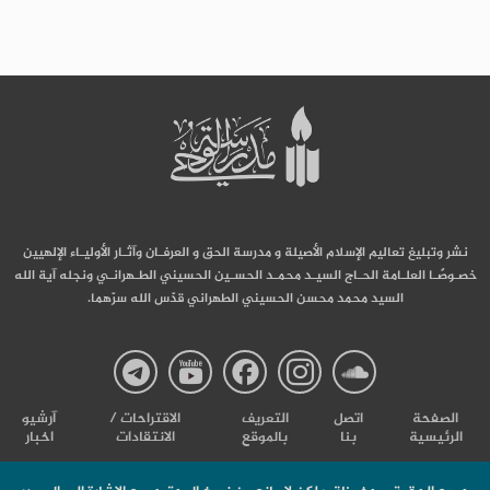
نشر وتبليغ تعاليم الإسلام الأصيلة و مدرسة الحق و العرفـان وآثـار الأوليـاء الإلهيين
خصـوصًـا العلـامة الحـاج السيـد محمـد الحسـين الحسيني الطـهرانـي ونجله آية الله
السيد محمد محسن الحسيني الطهراني قدّس الله سرّهما.
صفحة
صفحة
صفحة
صفحة
صفحة
الصفحة
اتصل
التعریف
الاقتراحات /
آرشیو
الرئيسية
بنا
بالموقع
الانتقادات
اخبار
مدرسة
مدرسة
مدرسة
مدرسة
مدرس