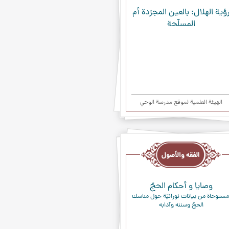
ؤية الهلال: بالعين المجرّدة أم
المسلّحة
الهیئة العلمیة لموقع مدرسة الوحي
ه
صول
وصايا و أحكام الحجّ
 مستوحاة من بيانات نورانيّة حول مناسك 
الحجّ وسننه وآدابه