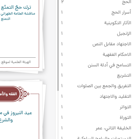
الحج
۲
ترك حجّ التمتّع 
أسرار الحج
۱
التمتع
الآثار التكوينية
۱
الإنجيل
۱
الاجتهاد مقابل النص
۱
الاحكام الفقهية
۱
الهیئة العلمیة لموقع
التسامح في أدلة السنن
۱
التشريع
۱
الفقه
التفريق والجمع بين الصلوات
۱
والأصول
التقليد والاجتهاد
۱
التواتر
۱
عيد النيروز في م
التوراة
۱
والشرع
الخليفة الثاني، عمر
۱
الدستورات والبرامج السلوكية
۱