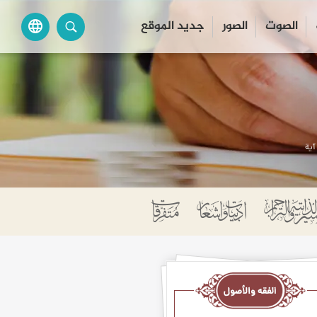
الصوت
الصور
جديد الموقع
language
آية
ه
صول