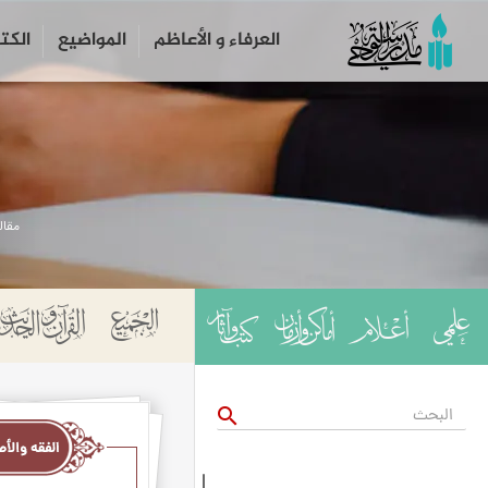
العرفاء و الأعاظم
المواضیع
الكت
مقال
الفقه
search
والأصول