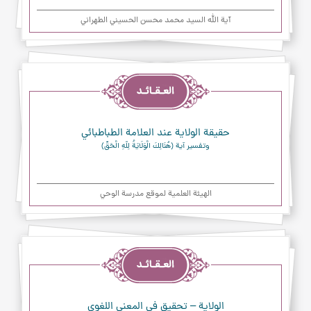
آية الله السيد محمد محسن الحسيني الطهراني
العقائد
حقيقة الولاية عند العلامة الطباطبائي
وتفسير آية ﴿هُنَالِكَ الْوَلَايَةُ لِلّهِ الْحَقِّ﴾
الهیئة العلمیة لموقع مدرسة الوحي
العقائد
الولاية – تحقيق في المعنى اللغوي